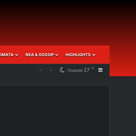
ΩΜΑΤΑ
ΝΕΑ & GOSSIP
HIGHLIGHTS
℃
27
Sidebar
Πειραιάς