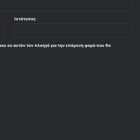
σ
τ
ο
Ιστότοπος
ν
Ά
ρ
η
μου σε αυτόν τον πλοηγό για την επόμενη φορά που θα