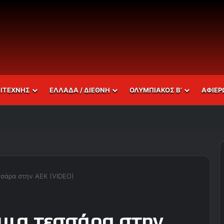
ΣΙΤΕΧΝΗΣ
ΕΛΛΑΔΑ / ΔΙΕΘΝΗ
ΟΛΥΜΠΙΑΚΟΣ Β’
ΑΦΙΕΡ
σσάρα στην AEK (VIDEO)
μια τεσσάρα στην