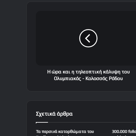
Η
ώ
ρ
α
κ
α
ι
η
τ
η
Η ώρα και η τηλεοπτική κάλυψη του
λ
Ολυμπιακός - Κολοσσός Ρόδου
ε
ο
π
τ
ι
Σχετικά άρθρα
κ
ή
κ
Τα περσινά κατορθώματα του
300.000 fol
ά