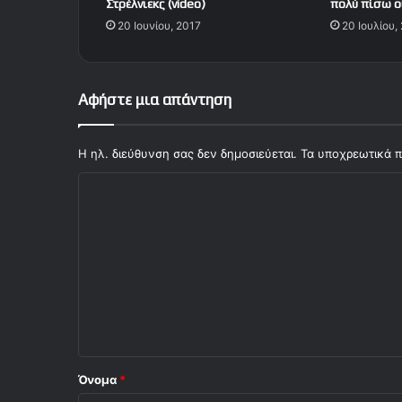
Στρέλνιεκς (video)
πολύ πίσω οι
λ
20 Ιουνίου, 2017
20 Ιουλίου,
υ
ψ
η
τ
Αφήστε μια απάντηση
ο
υ
Ο
Η ηλ. διεύθυνση σας δεν δημοσιεύεται.
Τα υποχρεωτικά π
λ
Σ
υ
μ
χ
π
ό
ι
α
λ
κ
ι
ό
ς
ο
-
*
Κ
ο
Όνομα
*
λ