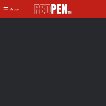
Μενού