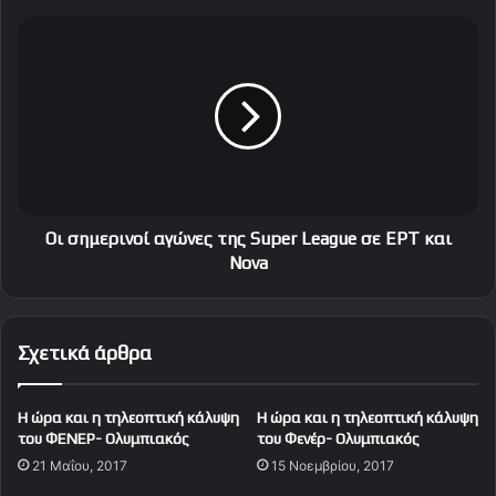
t
s
O
τ
ι
η
σ
ς
η
ν
μ
ί
ε
κ
ρ
η
ι
ς
ν
τ
ο
Oι σημερινοί αγώνες της Super League σε EPT και
ο
ί
Nova
υ
α
Θ
γ
ρ
ώ
Σχετικά άρθρα
ύ
ν
λ
ε
ο
ς
Η ώρα και η τηλεοπτική κάλυψη
Η ώρα και η τηλεοπτική κάλυψη
υ
τ
του ΦΕΝΕΡ- Ολυμπιακός
του Φενέρ- Ολυμπιακός
(
η
21 Μαΐου, 2017
15 Νοεμβρίου, 2017
V
ς
I
S