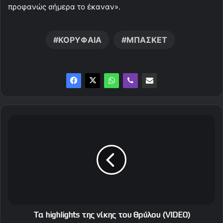
προφανώς σήμερα το έκαναν».
ΚΟΡΥΦΑΙΑ
ΜΠΑΣΚΕΤ
Τ
α
h
i
g
h
l
i
g
h
Τα highlights της νίκης του Θρύλου (VIDEO)