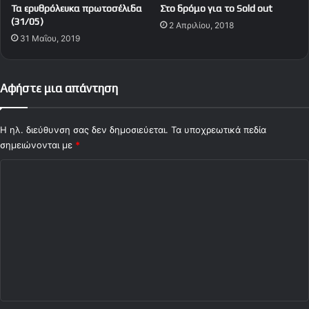
Τα ερυθρόλευκα πρωτοσέλιδα
Στο δρόμο για το Sold out
D
u
(31/05)
2 Απριλίου, 2018
E
p
31 Μαΐου, 2019
O
e
)
r
L
e
Αφήστε μια απάντηση
a
g
u
Η ηλ. διεύθυνση σας δεν δημοσιεύεται.
Τα υποχρεωτικά πεδία
e
σημειώνονται με
*
σ
Σ
ε
E
χ
P
ό
T
κ
λ
α
ι
ι
ο
N
o
*
v