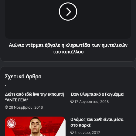
κ
ν
α
ι
ι
ο
π
ν
έ
τ
ρ
έ
α
ρ
Αιώνιο ντέρμπι έβγαλε η κληρωτίδα των ημιτελικών
θ
μ
του κυπέλλου
έ
π
λ
ι
ο
έ
Σχετικά άρθρα
υ
β
μ
γ
ε
α
Δείτε από εδώ live την εκπομπή
Στον Ολυμπιακό ο Γκιγιέρμε!
δ
λ
“ΑΝΤΕ ΓΕΙΑ”
ι
17 Αυγούστου, 2018
ε
28 Νοεμβρίου, 2016
α
η
ι
κ
Ο νόμος του ΣΕΦ είναι μέσα
τ
λ
στο παρκέ
η
η
5 Ιουνίου, 2017
τ
ρ