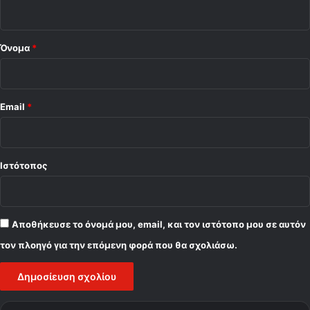
ο
κ
υ
*
π
Όνομα
*
έ
λ
λ
ο
υ
Email
*
Ιστότοπος
Αποθήκευσε το όνομά μου, email, και τον ιστότοπο μου σε αυτόν
τον πλοηγό για την επόμενη φορά που θα σχολιάσω.