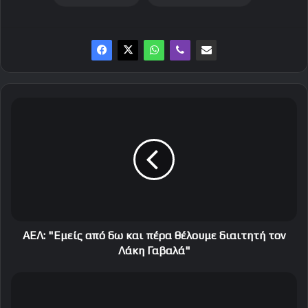
A
E
Λ
:
"
Ε
μ
ε
ί
ς
AEΛ: "Εμείς από δω και πέρα θέλουμε διαιτητή τον
α
Λάκη Γαβαλά"
π
ό
Α
δ
ι
ω
ώ