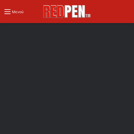
Μενού