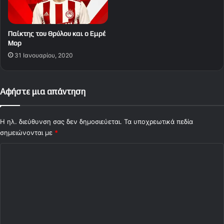
ή
ω
τ
τ
ο
ί
Παίκτης του Θρύλου και ο Εμρέ
ν
δ
Μορ
Λ
α
31 Ιανουαρίου, 2020
ά
τ
κ
ω
η
ν
Γ
Αφήστε μια απάντηση
η
α
μ
β
ι
α
Η ηλ. διεύθυνση σας δεν δημοσιεύεται.
Τα υποχρεωτικά πεδία
τ
λ
σημειώνονται με
*
ε
ά
λ
Σ
"
ι
κ
χ
ώ
ό
ν
λ
τ
ο
ι
υ