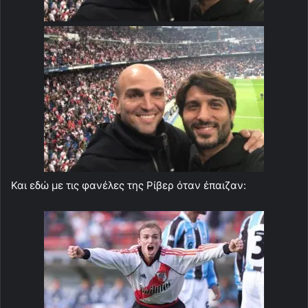
Και εδώ με τις φανέλες της Ρίβερ όταν έπαιζαν: