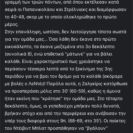
γραμμή των τριών πόντων, από όπου εκτέλεσαν κατά
σειρά οι Παπανικολάου και Στρέλνιεκς και διαμόρφωσαν
το 40-48, σκορ με το οποίο ολοκληρώθηκε το πρώτο
μέρος.
Στην επανάληψη, ωστόσο, δεν λειτούργησε τίποτα σωστά
για την ομάδα μας… Όσα λάθη δεν έκανε στο πρώτο
εικοσάλεπτο, τα έκανε μαζεμένα στο 3ο δεκάλεπτο
(συνολικά 8), ενώ επιθετικά “μάτωνε” για να βάλει
καλάθι. Είναι χαρακτηριστικό πως χρειάστηκε να
περάσουν τέσσερα λεπτά από το ξεκίνημα της 3ης
περιόδου για να βρει τον δρόμο για το καλάθι (σκόραρε
με βολές ο ΛεΝτέι)! Παρόλα αυτά, η Ζαλγκίρις κατόρθωσε
να προσπεράσει μόλις στο 30′ (60-59), καθώς η άμυνα
ήταν εκείνη που “κράτησε” την ομάδα μας. Στο τέταρτο
δεκάλεπτο, όμως, οι γηπεδούχοι μπήκαν πολύ δυνατά,
βρήκαν στόχο και από την περιφέρεια και ανέβασαν την
υπέρ τους διαφορά στους 9π. (68-69, στο 35′). Οι παίκτες
του Ντέιβιντ Μπλατ προσπάθησαν να “βγάλουν”