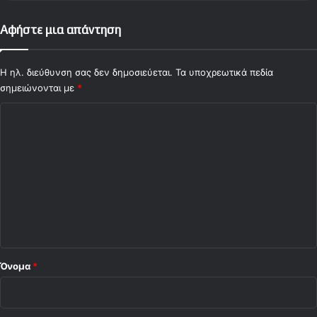
ε
Αφήστε μια απάντηση
μ
ι
α
Η ηλ. διεύθυνση σας δεν δημοσιεύεται.
Τα υποχρεωτικά πεδία
έ
σημειώνονται με
*
δ
ρ
Σ
α
ό
χ
π
ό
ω
λ
ς
α
ι
υ
ο
τ
ή
*
"
Όνομα
*