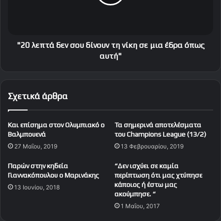
ς
π
τ
τ
η
ά
ς
δ
E
ε
"20 λεπτά δεν σου δίνουν τη νίκη σε μια έδρα όπως
u
ν
αυτή"
r
σ
o
ο
l
υ
Σχετικά άρθρα
e
δ
a
ί
g
ν
Kαι επίσημα στον Ολυμπιακό ο
Τα σημερινά αποτελέσματα
u
ο
Βαλμπουενά
του Champions League (13/2)
e
υ
27 Μαΐου, 2019
13 Φεβρουαρίου, 2019
ν
τ
Παρών στην κηδεία
“Δεν ισχύει σε καμία
η
Γιαννακόπουλου ο Μαρινάκης
περίπτωση ότι μας χτύπησε
ν
κάποιος ή έστω μας
13 Ιουνίου, 2018
ί
ακούμπησε. “
κ
1 Μαΐου, 2017
η
σ