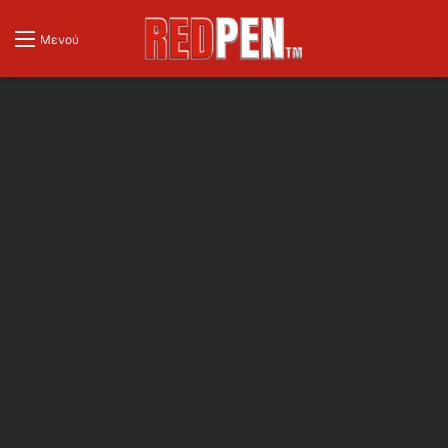
Μενού