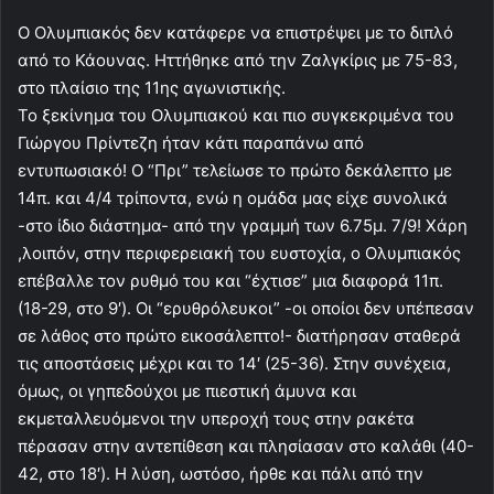
Ο Ολυμπιακός δεν κατάφερε να επιστρέψει με το διπλό
από το Κάουνας. Ηττήθηκε από την Ζαλγκίρις με 75-83,
στο πλαίσιο της 11ης αγωνιστικής.
Το ξεκίνημα του Ολυμπιακού και πιο συγκεκριμένα του
Γιώργου Πρίντεζη ήταν κάτι παραπάνω από
εντυπωσιακό! Ο “Πρι” τελείωσε το πρώτο δεκάλεπτο με
14π. και 4/4 τρίποντα, ενώ η ομάδα μας είχε συνολικά
-στο ίδιο διάστημα- από την γραμμή των 6.75μ. 7/9! Χάρη
,λοιπόν, στην περιφερειακή του ευστοχία, ο Ολυμπιακός
επέβαλλε τον ρυθμό του και “έχτισε” μια διαφορά 11π.
(18-29, στο 9′). Οι “ερυθρόλευκοι” -οι οποίοι δεν υπέπεσαν
σε λάθος στο πρώτο εικοσάλεπτο!- διατήρησαν σταθερά
τις αποστάσεις μέχρι και το 14′ (25-36). Στην συνέχεια,
όμως, οι γηπεδούχοι με πιεστική άμυνα και
εκμεταλλευόμενοι την υπεροχή τους στην ρακέτα
πέρασαν στην αντεπίθεση και πλησίασαν στο καλάθι (40-
42, στο 18′). Η λύση, ωστόσο, ήρθε και πάλι από την