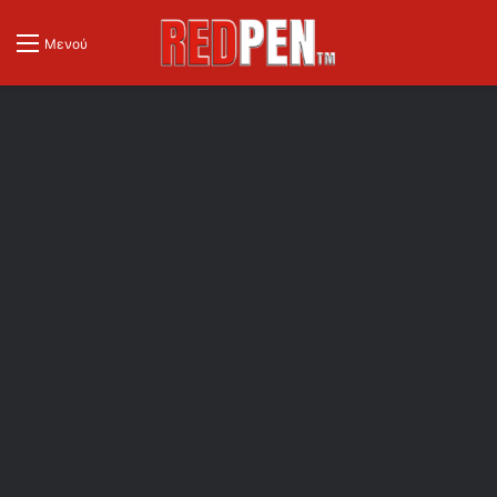
Μενού