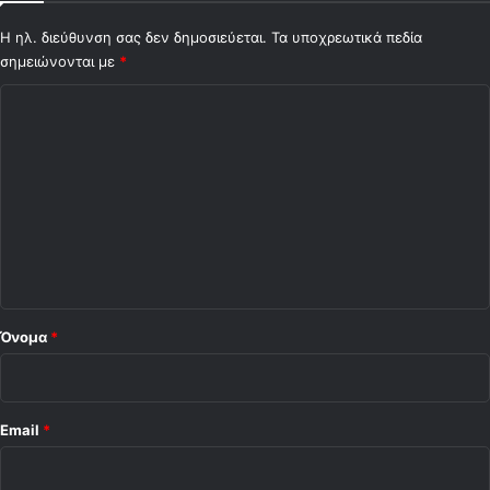
"
Η ηλ. διεύθυνση σας δεν δημοσιεύεται.
Τα υποχρεωτικά πεδία
σημειώνονται με
*
Σ
χ
ό
λ
ι
ο
*
Όνομα
*
Email
*