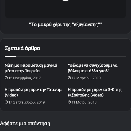
ι
ρ
α
ύ
κ
χ
ο
έ
"Το μακρύ χέρι της "εξυγίανσης""
ύ
ρ
ι
τ
Σχετικά άρθρα
η
ς
"
Νίκη με Πειραιώτικη μαγκιά
“Θέλαμε να συνεχίσουμε να
ε
μέσα στην Τουρκία
βάλουμε κι άλλα γκολ”
ξ
15 Νοεμβρίου, 2017
17 Μαρτίου, 2019
υ
γ
H προπόνηση πριν την Τότεναμ
Η προπόνηση πριν το 3-0 της
ί
(Video)
Pιζoύπολης (Video)
α
17 Σεπτεμβρίου, 2019
11 Μαΐου, 2018
ν
σ
η
ς
Αφήστε μια απάντηση
"