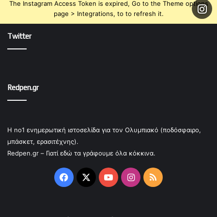
The Instagram Access Token is expired, Go to the Theme options
page > Integrations, to to refresh it.
Twitter
Redpen.gr
Η no1 ενημερωτική ιστοσελίδα για τον Ολυμπιακό (ποδόσφαιρο,
μπάσκετ, ερασιτέχνης).
Redpen.gr – Γιατί εδώ τα γράφουμε όλα κόκκινα.
Facebook
X
YouTube
Instagram
RSS