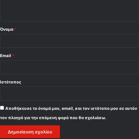
ω
ο
ν
ι
*
σ
τ
Όνομα
*
ι
κ
ή
)
Email
*
Ιστότοπος
Αποθήκευσε το όνομά μου, email, και τον ιστότοπο μου σε αυτόν
τον πλοηγό για την επόμενη φορά που θα σχολιάσω.