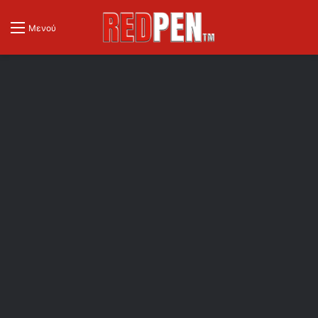
Μενού