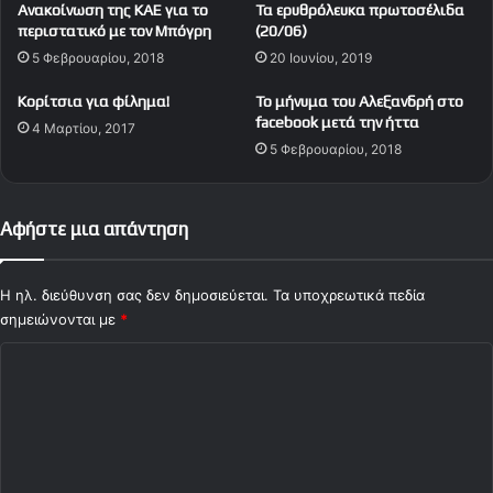
Ανακοίνωση της ΚΑΕ για το
Τα ερυθρόλευκα πρωτοσέλιδα
π
μ
περιστατικό με τον Μπόγρη
(20/06)
λ
α
5 Φεβρουαρίου, 2018
20 Ιουνίου, 2019
ά
τ
τ
η
Κορίτσια για φίλημα!
Το μήνυμα του Αλεξανδρή στο
(
ς
facebook μετά την ήττα
4 Μαρτίου, 2017
p
E
5 Φεβρουαρίου, 2018
i
u
c
r
)
o
l
Αφήστε μια απάντηση
e
a
g
Η ηλ. διεύθυνση σας δεν δημοσιεύεται.
Τα υποχρεωτικά πεδία
u
σημειώνονται με
*
e
Σ
(
1
χ
7
ό
η
α
λ
γ
ι