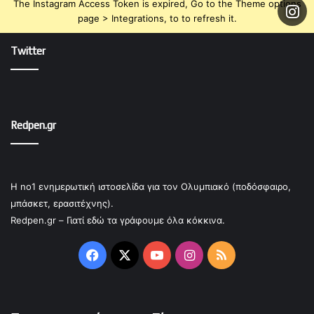
The Instagram Access Token is expired, Go to the Theme options
page > Integrations, to to refresh it.
Twitter
Redpen.gr
Η no1 ενημερωτική ιστοσελίδα για τον Ολυμπιακό (ποδόσφαιρο,
μπάσκετ, ερασιτέχνης).
Redpen.gr – Γιατί εδώ τα γράφουμε όλα κόκκινα.
Facebook
X
YouTube
Instagram
RSS