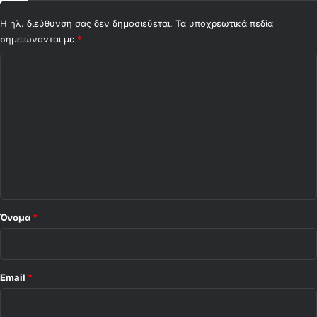
η
α
Η ηλ. διεύθυνση σας δεν δημοσιεύεται.
Τα υποχρεωτικά πεδία
γ
σημειώνονται με
*
ω
Σ
ν
ι
χ
σ
ό
τ
ι
λ
κ
ι
ή
ο
)
*
Όνομα
*
Email
*