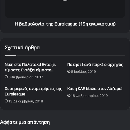
ι
λ
τ
ο
α
γ
π
ί
Η βαθμολογία της Euroleague (19η αγωνιστική)
α
α
ι
τ
δ
η
Σχετικά άρθρα
ι
ς
ά
E
u
Νίκη στο Παλατάκι! Εντάξει
Πάτησε ξανά παρκέ ο αρχηγός
r
είμαστε; Εντάξει είμαστε…
5 Ιουλίου, 2019
o
6 Φεβρουαρίου, 2017
l
e
Οι σημερινές αναμετρήσεις της
Kαι η KAE δίπλα στον Λάζαρο!
a
Euroleague
18 Φεβρουαρίου, 2019
g
13 Δεκεμβρίου, 2018
u
e
(
1
Αφήστε μια απάντηση
9