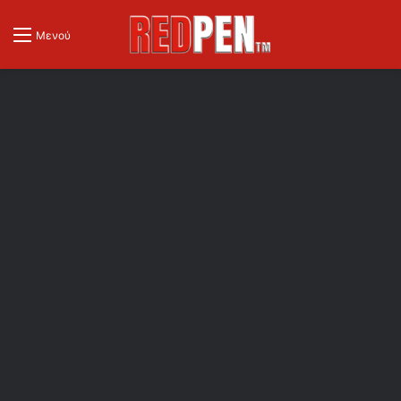
Μενού