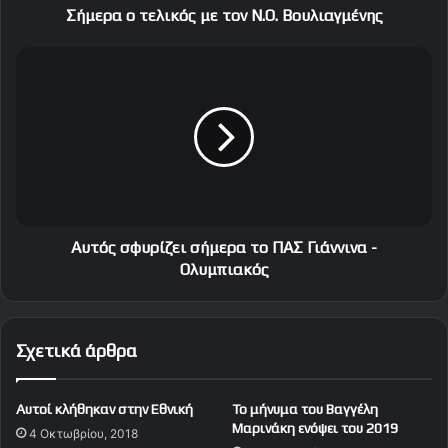
λ
Σήμερα ο τελικός με τον N.O. Βουλιαγμένης
ι
κ
Α
ό
υ
ς
τ
μ
ό
ε
ς
τ
σ
ο
φ
ν
υ
N
ρ
.
ί
Αυτός σφυρίζει σήμερα το ΠΑΣ Γιάννινα -
O
ζ
Ολυμπιακός
.
ε
Β
ι
ο
σ
Σχετικά άρθρα
υ
ή
λ
μ
ι
ε
Αυτοί κλήθηκαν στην Εθνική
Το μήνυμα του Βαγγέλη
α
ρ
Μαρινάκη ενόψει του 2019
γ
4 Οκτωβρίου, 2018
α