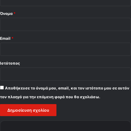
κ
*
ό
ς
Όνομα
*
Email
*
Ιστότοπος
Αποθήκευσε το όνομά μου, email, και τον ιστότοπο μου σε αυτόν
τον πλοηγό για την επόμενη φορά που θα σχολιάσω.