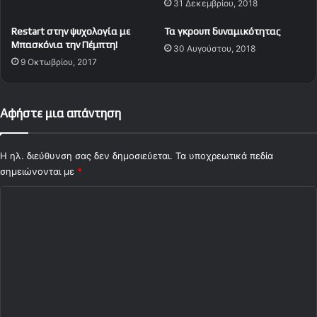
31 Δεκεμβρίου, 2018
μ
τ
έ
ο
Restart στην ψυχολογία με
Τα γκρουπ δυναμικότητας
ν
Π
Μπασκόνια την Πέμπτη!
30 Αυγούστου, 2018
η
Α
9 Οκτωβρίου, 2017
ς
Σ
Γ
ι
ά
Αφήστε μια απάντηση
ν
ν
ι
Η ηλ. διεύθυνση σας δεν δημοσιεύεται.
Τα υποχρεωτικά πεδία
ν
σημειώνονται με
*
α
Σ
-
Ο
χ
λ
ό
υ
μ
λ
π
ι
ι
ο
α