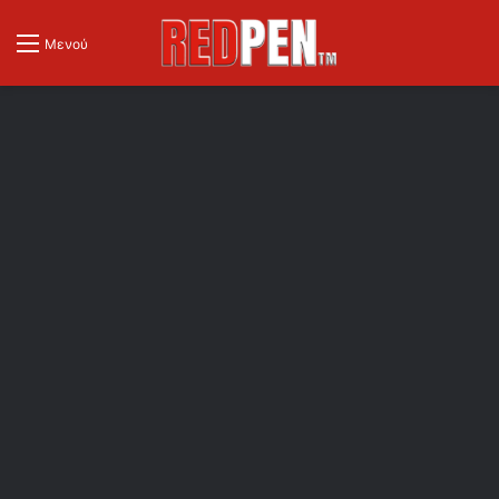
Μενού