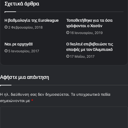
Σχετικά άρθρα
ί
ή
ν
ν
α
υ
Η βαθμολογία της Euroleague
Τοποθετήθηκε για τα όσα
ι
μ
γράφονται ο Xασάv
ο
2 Φεβρουαρίου, 2018
α
16 Ιανουαρίου, 2019
Β
τ
α
η
Ναι ρε αρχηγέ!!!
Ο Γκαλτιέ επιβεβαιώσε τις
σ
ς
επαφές με τον Ολυμπιακό
ι
5 Ιανουαρίου, 2017
Π
17 Μαΐου, 2017
λ
Α
ι
Ε
ά
γ
ς
ι
Αφήστε μια απάντηση
τ
α
η
τ
ς
η
Η ηλ. διεύθυνση σας δεν δημοσιεύεται.
Τα υποχρεωτικά πεδία
Ε
ν
σημειώνονται με
*
λ
κ
Σ
λ
ί
ά
ν
χ
δ
η
ό