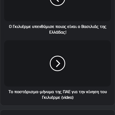
ι
έ
ρ
μ
ε
Ο Γκιλιέρμε υπενθύμισε ποιος είναι ο Βασιλιάς της
υ
Ελλάδας!
π
ε
Τ
ν
ο
θ
π
ύ
ο
μ
σ
ι
τ
σ
ά
ε
ρ
π
ι
ο
σ
Το ποστάρισμα-μήνυμα της ΠΑΕ για την κίνηση του
ι
μ
Γκιλιέρμε (video)
ο
α
ς
-
ε
μ