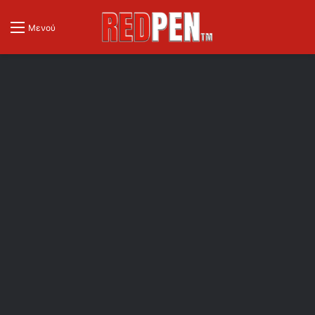
Μενού