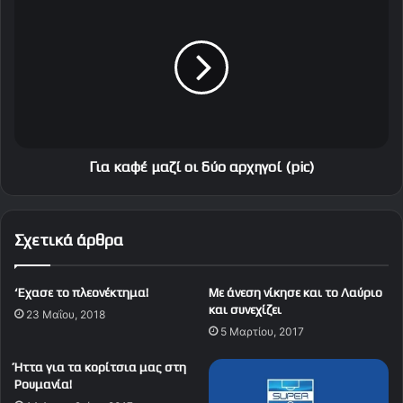
ι
ι
α
α
τ
κ
ο
α
ν
φ
Σ
έ
τ
μ
ρ
α
έ
ζ
Για καφέ μαζί οι δύο αρχηγοί (pic)
λ
ί
ν
ο
ι
ι
Σχετικά άρθρα
ε
δ
κ
ύ
ς
ο
‘Eχασε το πλεονέκτημα!
Με άνεση νίκησε και το Λαύριο
α
και συνεχίζει
23 Μαΐου, 2018
ρ
5 Μαρτίου, 2017
χ
η
Ήττα για τα κορίτσια μας στη
γ
Ρουμανία!
ο