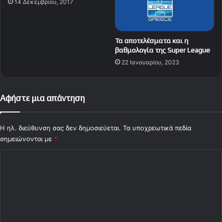
14 Δεκεμβρίου, 2017
ί
(
p
i
Τα αποτελέσματα και η
c
βαθμολογία της Super League
)
22 Ιανουαρίου, 2023
Αφήστε μια απάντηση
Η ηλ. διεύθυνση σας δεν δημοσιεύεται.
Τα υποχρεωτικά πεδία
σημειώνονται με
*
Σ
χ
ό
λ
ι