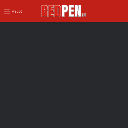
Μενού