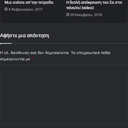
Μια ανάσα απ’την τετραδα
H διπλή απόκρουση του Σα στο
χ
α
πέναλτι! (video)
4 Φεβρουαρίου, 2017
ν
α
29 Νοεμβρίου, 2018
η
π
ο
λ
ο
Αφήστε μια απάντηση
γ
η
θ
Η ηλ. διεύθυνση σας δεν δημοσιεύεται.
Τα υποχρεωτικά πεδία
ε
σημειώνονται με
*
ί
Σ
ς
»
χ
ό
λ
ι
ο
*