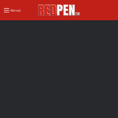
Μενού