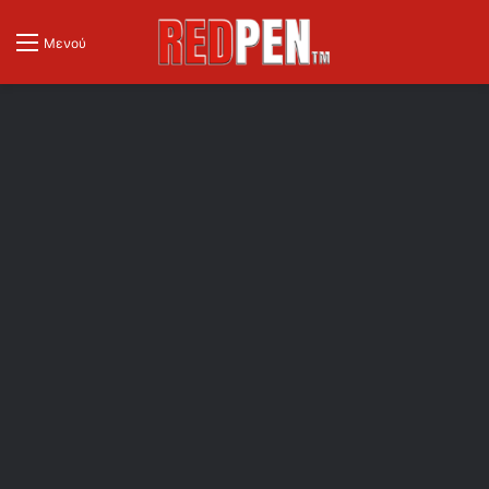
Μενού