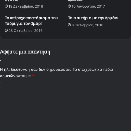
d
Α
19 Δεκεμβρίου, 2016
10 Αυγούστου, 2017
e
Ο
o
Κ
Το υπέροχο ποστάρισμα του
Τα εισιτήρια με την Αρμάνι
)
Τσόρι για τον Ομάρ!
8 Οκτωβρίου, 2018
23 Οκτωβρίου, 2016
Αφήστε μια απάντηση
Η ηλ. διεύθυνση σας δεν δημοσιεύεται.
Τα υποχρεωτικά πεδία
σημειώνονται με
*
Σ
χ
ό
λ
ι
ο