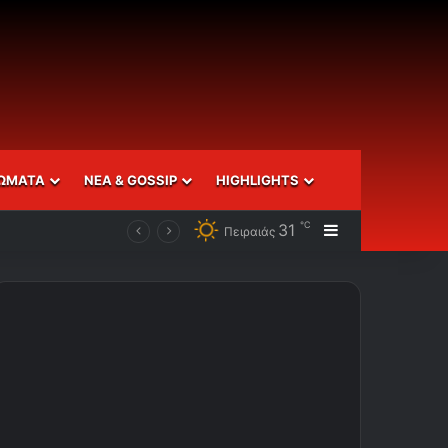
ΩΜΑΤΑ
ΝΕΑ & GOSSIP
HIGHLIGHTS
℃
31
Sidebar
Πειραιάς