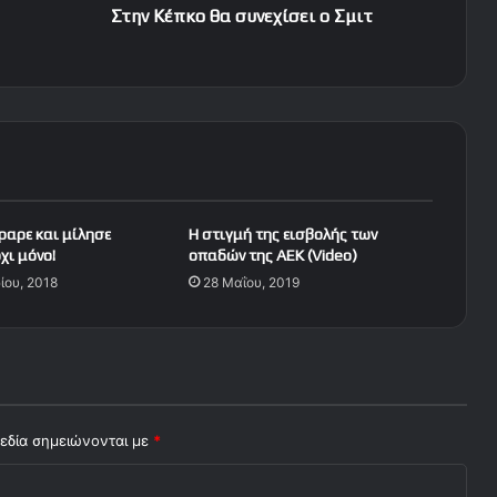
θ
Στην Κέπκο θα συνεχίσει ο Σμιτ
α
σ
υ
ν
ε
χ
ί
σ
ε
ραρε και μίλησε
H στιγμή της εισβολής των
ι
όχι μόνο!
οπαδών της AEK (Video)
ο
ίου, 2018
28 Μαΐου, 2019
Σ
μ
ι
τ
εδία σημειώνονται με
*