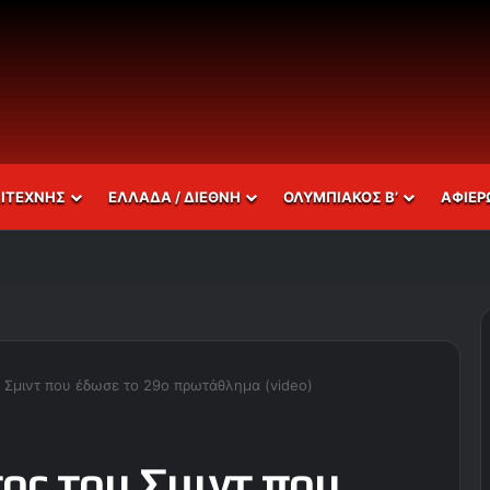
ΣΙΤΕΧΝΗΣ
ΕΛΛΑΔΑ / ΔΙΕΘΝΗ
ΟΛΥΜΠΙΑΚΟΣ Β’
ΑΦΙΕΡ
 Σμιντ που έδωσε το 29ο πρωτάθλημα (video)
ος του Σμιντ που