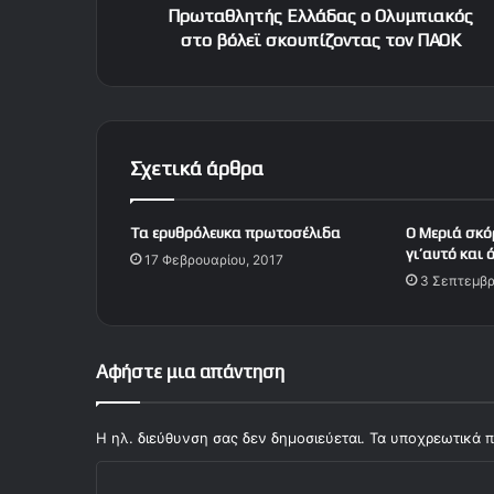
ή
Πρωταθλητής Ελλάδας ο Ολυμπιακός
ς
στο βόλεϊ σκουπίζοντας τον ΠΑΟΚ
Ε
λ
λ
ά
δ
Σχετικά άρθρα
α
ς
ο
Tα ερυθρόλευκα πρωτοσέλιδα
O Mεριά σκό
Ο
γι’αυτό και 
17 Φεβρουαρίου, 2017
λ
3 Σεπτεμβρ
υ
μ
π
ι
Αφήστε μια απάντηση
α
κ
ό
Η ηλ. διεύθυνση σας δεν δημοσιεύεται.
Τα υποχρεωτικά π
ς
Σ
σ