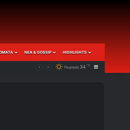
ΩΜΑΤΑ
ΝΕΑ & GOSSIP
HIGHLIGHTS
℃
34
Sidebar
Πειραιάς