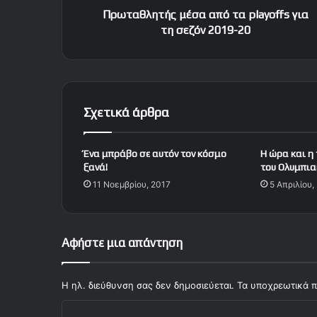
ή
Πρωταθλητής μέσα από τα playoffs για
ς
τη σεζόν 2019-20
μ
έ
σ
α
α
Σχετικά άρθρα
π
ό
τ
Ένα μπράβο σε αυτόν τον κόσμο
H ώρα και η
α
ξανά!
του Ολυμπι
p
11 Νοεμβρίου, 2017
5 Απριλίου,
l
a
y
o
Αφήστε μια απάντηση
f
f
s
Η ηλ. διεύθυνση σας δεν δημοσιεύεται.
Τα υποχρεωτικά π
γ
Σ
ι