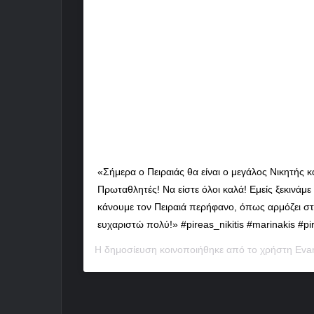
«Σήμερα ο Πειραιάς θα είναι ο μεγάλος Νικητής κα
Πρωταθλητές! Να είστε όλοι καλά! Εμείς ξεκινάμε 
κάνουμε τον Πειραιά περήφανο, όπως αρμόζει στ
ευχαριστώ πολύ!» #pireas_nikitis #marinakis #pi
Η δημοσίευση κοινοποιήθηκε από το χρήστη
Eva