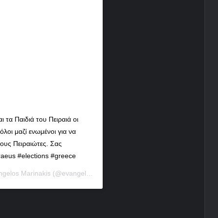
ι τα Παιδιά του Πειραιά οι
όλοι μαζί ενωμένοι για να
ους Πειραιώτες. Σας
raeus #elections #greece
ngelos Marinakis
(@evangelos.marinakis) στις 26 Μάι, 2019 στις 5:35 πμ PDT