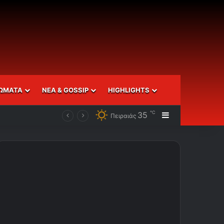
ΩΜΑΤΑ
ΝΕΑ & GOSSIP
HIGHLIGHTS
℃
35
Sidebar
Πειραιάς