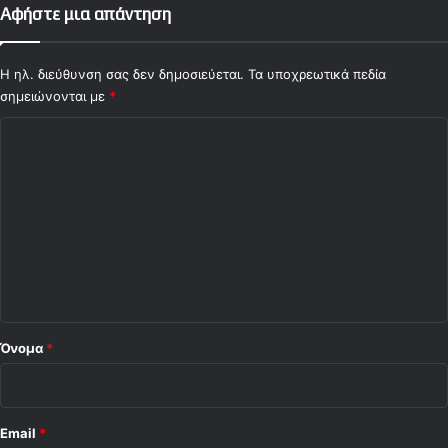
0
ρ
Αφήστε μια απάντηση
ί
ω
ν
Η ηλ. διεύθυνση σας δεν δημοσιεύεται.
Τα υποχρεωτικά πεδία
δ
σημειώνονται με
*
ι
Σ
α
ρ
χ
κ
ό
ε
ί
λ
α
ι
ς
ο
*
Όνομα
*
Email
*