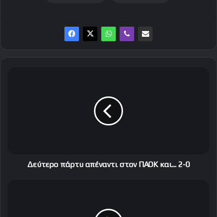
Δ
ε
ύ
τ
ε
ρ
ο
π
ά
ρ
Δεύτερο πάρτυ απέναντι στον ΠΑΟΚ και... 2-0
τ
υ
Ξ
α
ε
π
κ
έ
ί