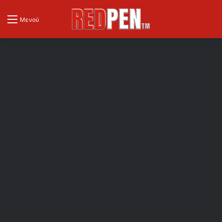
Μενού