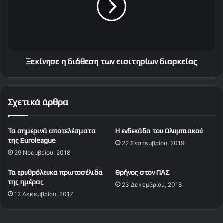
ν
ν
α
η
ν
σ
τ
ε
ι
η
σ
δ
Ξεκίνησε η διάθεση των εισιτηρίων διαρκείας
τ
ι
ο
ά
ν
θ
Σχετικά άρθρα
Π
ε
Α
σ
Ο
η
Τα σημερινά αποτελέσματα
Η ενδεκάδα του Ολυμπιακού
Κ
τ
της Euroleague
22 Σεπτεμβρίου, 2019
κ
ω
29 Νοεμβρίου, 2018
α
ν
ι
ε
Τα ερυθρόλευκα πρωτοσέλιδα
Θρήνος στον ΠΑΣ
.
ι
της ημέρας
23 Δεκεμβρίου, 2018
.
σ
12 Δεκεμβρίου, 2017
.
ι
2
τ
-
η