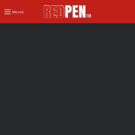
Μενού