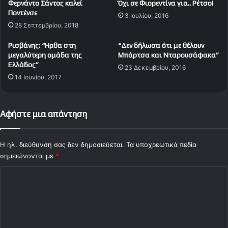
Φερνάντο Σάντος καλεί
Όχι σε Φιορεντίνα για.. Ρέτσο!
ο
Ποντένσε
3 Ιουλίου, 2016
υ
28 Σεπτεμβρίου, 2018
Κ
α
Ρισβάνης: “Ήρθα στη
“Δεν δήλωσα ότι με θέλουν
ρ
μεγαλύτερη ομάδα της
Μπάρτσα και Νταρουσάφακα”
ε
Ελλάδος”
23 Δεκεμβρίου, 2016
μ
14 Ιουνίου, 2017
π
έ
(
Αφήστε μια απάντηση
V
i
d
Η ηλ. διεύθυνση σας δεν δημοσιεύεται.
Τα υποχρεωτικά πεδία
e
σημειώνονται με
o
*
)
Σ
χ
ό
λ