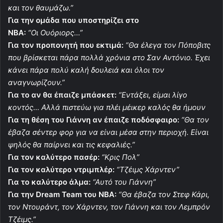
και τον θαυμάζω.”
Για την ομάδα που υποστηρίζει στο
ΝΒΑ:
“Οι
Ουόριορς
…”
Για τον προπονητή που εκτιμά:
“Θα έλεγα τον Πόποβιτς
που βρίσκεται πάρα πολλά χρόνια στο
Σαν Αντόνιο
. Έχει
κάνει πάρα πολύ καλή δουλειά και όλοι τον
αναγνωρίζουν.”
Για το αν θα έπαιζε μπάσκετ:
“Εντάξει, είμαι λίγο
κοντός… Αλλά πιστεύω για πλέι μέικερ καλός θα ήμουν
Για τη θέση του Γιάννη αν έπαιζε ποδόσφαιρο:
“Θα τον
έβαζα σέντερ φορ για να είναι μέσα στην περιοχή. Είναι
ψηλός θα παίρνει και τις κεφαλιές.”
Για τον καλύτερο πασέρ:
“Κρις Πολ”
Για τον καλύτερο ντριμπλέρ:
“Τζέιμς Χάρντεν”
Για το καλύτερο άλμα:
“Αυτό του Γιάννη”
Για την Dream Team του ΝΒΑ:
“Θα έβαζα τον Στεφ Κάρι,
τον Ντουράντ, τον Χάρντεν, τον Γιάννη και τον Λεμπρόν
Τζέιμς.”