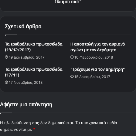
ε
ν
Ολυμπιακό"
ο
π
μ
ο
ε
λ
Σχετικά άρθρα
τ
ύ
ο
κ
ν
ο
Τα ερυθρόλευκα πρωτοσέλιδα
Η αποστολή για τον αυριανό
κ
ν
(19/12/2017)
αγώνα με τον Ατρόμητο
ό
τ
19 Δεκεμβρίου, 2017
10 Φεβρουαρίου, 2018
σ
ά
μ
σ
Τα ερυθρόλευκα πρωτοσέλιδα
“Τρέχουμε για τον Δημήτρη”
ο
τ
(17/11)
τ
15 Δεκεμβρίου, 2017
ο
17 Νοεμβρίου, 2018
ο
ν
υ
α
Ο
υ
λ
π
Αφήστε μια απάντηση
υ
ο
μ
γ
π
ρ
Η ηλ. διεύθυνση σας δεν δημοσιεύεται.
Τα υποχρεωτικά πεδία
ι
ά
σημειώνονται με
*
α
ψ