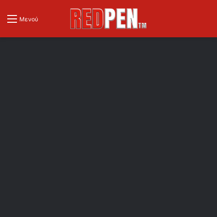
Μενού