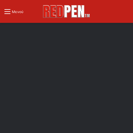
Μενού