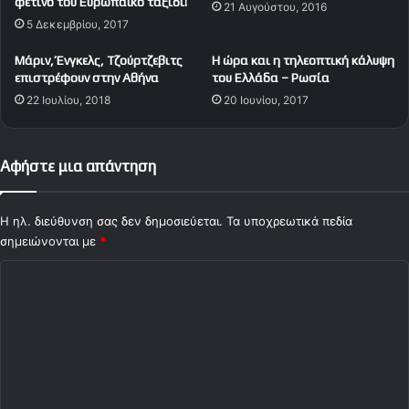
φετινό του Ευρωπαϊκό ταξίδι!
υ
21 Αυγούστου, 2016
ι
5 Δεκεμβρίου, 2017
μ
α
ε
τ
Μάριν, Ένγκελς, Τζούρτζεβιτς
Η ώρα και η τηλεοπτική κάλυψη
τ
η
επιστρέφουν στην Αθήνα
του Ελλάδα – Ρωσία
ο
ν
22 Ιουλίου, 2018
20 Ιουνίου, 2017
υ
π
ς
ρ
π
ό
α
κ
Αφήστε μια απάντηση
ί
ρ
κ
ι
τ
σ
Η ηλ. διεύθυνση σας δεν δημοσιεύεται.
Τα υποχρεωτικά πεδία
ε
η
σημειώνονται με
*
ς
σ
Σ
(
τ
V
ο
χ
i
C
ό
d
h
e
a
λ
o
m
ι
)
p