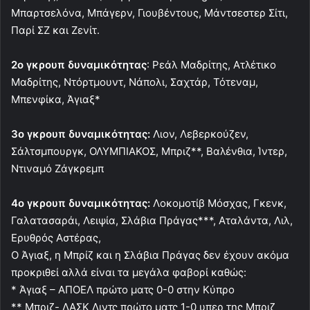
Μπαρτσελόνα, Μπάγερν, Γιουβέντους, Μάντσεστερ Σίτι,
Παρί ΣΖ και Ζενίτ.
2ο γκρουπ δυναμικότητας
: Ρεάλ Μαδρίτης, Ατλέτικο
Μαδρίτης, Ντόρτμουντ, Νάπολι, Σαχτάρ, Τότεναμ,
Μπενφίκα, Άγιαξ*
3ο γκρουπ δυναμικότητας:
Λιον, Λεβερκούζεν,
Σάλτσμπουργκ, ΟΛΥΜΠΙΑΚΟΣ, Μπριζ**, Βαλένθια, Ίντερ,
Ντιναμό Ζάγκρεμπ
4ο γκρουπ δυναμικότητας:
Λοκομοτίβ Μόσχας, Γκενκ,
Γαλατασαράι, Λειψία, Σλάβια Πράγας***, Αταλάντα, Λιλ,
Ερυθρός Αστέρας,
Ο Άγιαξ, η Μπρίζ και η Σλάβια Πράγας δεν έχουν ακόμα
προκριθεί αλλά είναι τα μεγάλα φαβορί καθώς:
* Άγιαξ – ΑΠΟΕΛ πρώτο ματς 0-0 στην Κύπρο
** Μπριζ- ΛΑΣΚ Λιντς πρώτο ματς 1-0 υπερ της Μπριζ