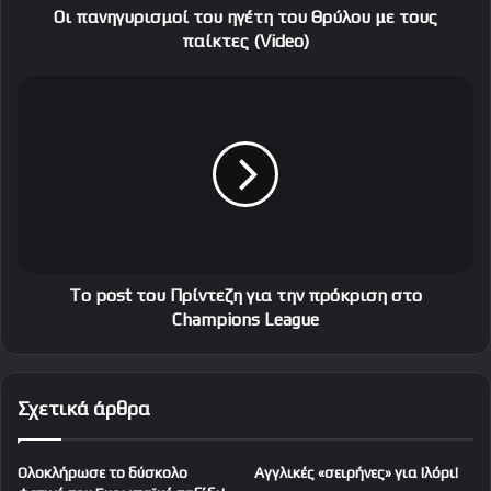
ι
Oι πανηγυρισμοί του ηγέτη του Θρύλου με τους
σ
παίκτες (Video)
μ
ο
T
ί
o
τ
p
ο
o
υ
s
η
t
γ
τ
έ
ο
τ
υ
η
Π
To post του Πρίντεζη για την πρόκριση στο
τ
ρ
Champions League
ο
ί
υ
ν
Θ
τ
Σχετικά άρθρα
ρ
ε
ύ
ζ
λ
η
Ολοκλήρωσε το δύσκολο
Αγγλικές «σειρήνες» για Ιλόρι!
ο
γ