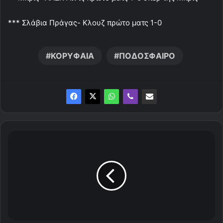
*** Σλάβια Πράγας- Κλουζ πρώτο ματς 1-0
ΚΟΡΥΦΑΙΑ
ΠΟΔΟΣΦΑΙΡΟ
O
ι
π
α
ν
η
γ
υ
ρ