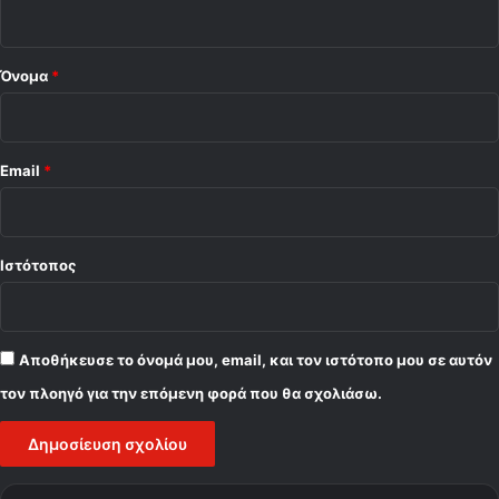
ο
i
o
*
n
s
Όνομα
*
L
e
a
g
Email
*
u
e
Ιστότοπος
Αποθήκευσε το όνομά μου, email, και τον ιστότοπο μου σε αυτόν
τον πλοηγό για την επόμενη φορά που θα σχολιάσω.