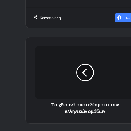
Κοινοποίηση
Fac
T
α
χ
θ
ε
σ
ι
ν
ά
α
Tα χθεσινά αποτελέσματα των
π
ελληνικών ομάδων
ο
τ
ε