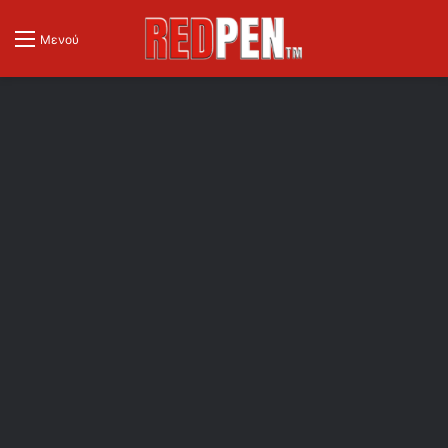
Μενού