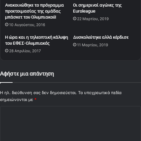
α
τ
Ανακοινώθηκε το πρόγραμμα
Οι σημερινοί αγώνες της
α
προετοιμασίας της ομάδας
Euroleague
δ
μπάσκετ του Ολυμπιακού!
22 Μαρτίου, 2019
ό
10 Αυγούστου, 2016
σ
ε
Η ώρα και η τηλεοπτική κάλυψη
Δυσκολεύτηκε αλλά κέρδισε
ι
του ΕΦΕΣ-Ολυμπιακός
11 Μαρτίου, 2019
ς
28 Απριλίου, 2017
σ
ε
E
Αφήστε μια απάντηση
P
T
κ
Η ηλ. διεύθυνση σας δεν δημοσιεύεται.
Τα υποχρεωτικά πεδία
α
σημειώνονται με
ι
*
N
Σ
o
v
χ
a
ό
λ