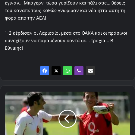
έγιναν… Μπάγερν, τώρα γυρίζουν και πάλι στις… θέσεις
του καναπέ τους καθώς γνώρισαν και νέα ήττα αυτή τη
φορά από την ΑΕΛ!
1-2 κέρδισαν οι Λαρισαίοι μέσα στο ΟΑΚΑ και οι πράσινοι
συνεχίζουν να παραμένουν κοντά σε… τροχιά… Β
Εθνικής!
Συνάντηση
με
Βαλβέρδε
και...
Μέσσι,
ο
Γκαλέτι