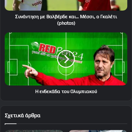
(photos)
Συνάντηση με Βαλβέρδε και... Μέσσι, ο Γκαλέτι
(photos)
Η
ενδεκάδα
του
Ολυμπιακού
Η ενδεκάδα του Ολυμπιακού
Σχετικά άρθρα