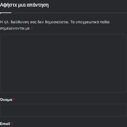
Αφήστε μια απάντηση
Η ηλ. διεύθυνση σας δεν δημοσιεύεται.
Τα υποχρεωτικά πεδία
σημειώνονται με
*
Σ
χ
ό
λ
ι
ο
*
Όνομα
*
Email
*