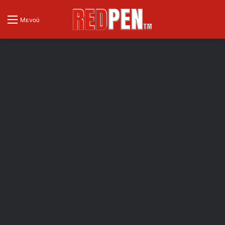
Μενού