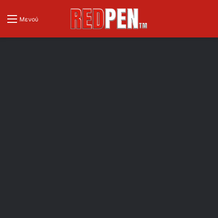
Μενού