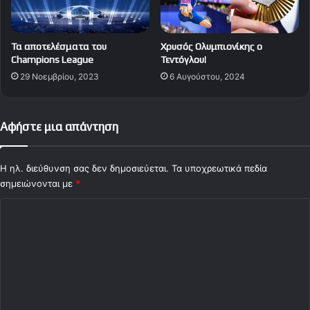
Τα αποτελέσματα του
Χρυσός Ολυμπιονίκης ο
Champions League
Τεντόγλου!
29 Νοεμβρίου, 2023
6 Αυγούστου, 2024
Αφήστε μια απάντηση
Η ηλ. διεύθυνση σας δεν δημοσιεύεται.
Τα υποχρεωτικά πεδία
σημειώνονται με
*
Σ
χ
ό
λ
ι