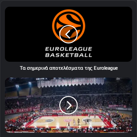
Τα
σημερινά
αποτελέσματα
της
Euroleague
Τα σημερινά αποτελέσματα της Euroleague
Η
ώρα
και
η
τηλεοπτική
κάλυψη
του
Ολυμπιακός
-