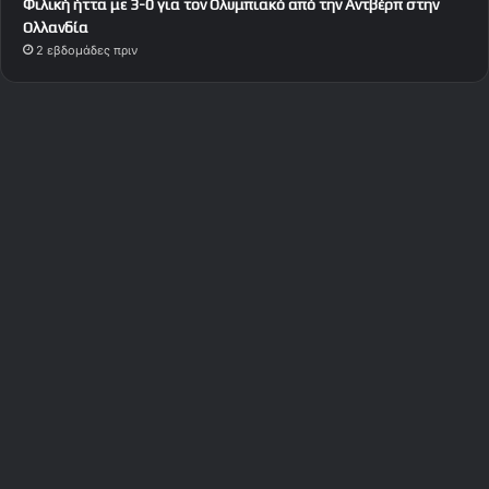
Φιλική ήττα με 3-0 για τον Ολυμπιακό από την Αντβέρπ στην
Ολλανδία
2 εβδομάδες πριν