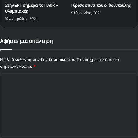
Στην ΕΡΤ σήμερα το ΠΑΟΚ –
Γύρισε σπίτι του ο Φούντουλης
Ολυμπιακός
9 Ιουνίου, 2021
8 Απριλίου, 2021
Αφήστε μια απάντηση
Η ηλ. διεύθυνση σας δεν δημοσιεύεται.
Τα υποχρεωτικά πεδία
σημειώνονται με
*
Σ
χ
ό
λ
ι
ο
*