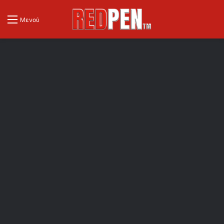
Μενού