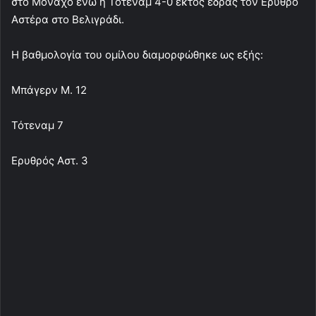
στο Μόναχο ενώ η Τότεναμ 4-0 εκτός έδρας τον Ερυθρό
Αστέρα στο Βελιγράδι.
Η βαθμολογία του ομίλου διαμορφώθηκε ως εξής:
Μπάγερν Μ. 12
Τότεναμ 7
Ερυθρός Αστ. 3