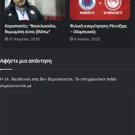
Καραπαπάς: “Βασιλικούλα,
Φιλική αναμέτρηση: Ρέιντζερς
θυμωμένη είσαι βλέπω”
– Ολυμπιακός
27 Απριλίου, 2020
4 Ιουλίου, 2023
Αφήστε μια απάντηση
Η ηλ. διεύθυνση σας δεν δημοσιεύεται.
Τα υποχρεωτικά πεδία
σημειώνονται με
*
Σ
χ
ό
λ
ι