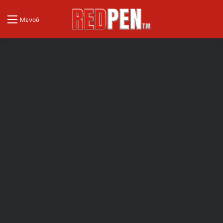
Μενού