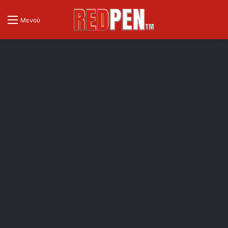
Μενού