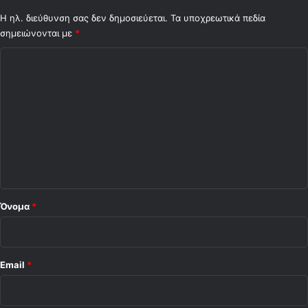
Η ηλ. διεύθυνση σας δεν δημοσιεύεται.
Τα υποχρεωτικά πεδία
σημειώνονται με
*
Σ
χ
ό
λ
ι
ο
*
Όνομα
*
Email
*