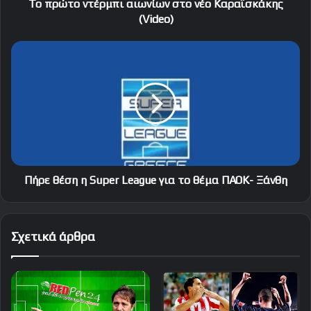
Το πρώτο ντέρμπι αιωνίων στο νέο Καραϊσκάκης
(Video)
Πήρε
θέση
η
Super
League
για
το
θέμα
ΠΑΟΚ-
Ξάνθη
Πήρε θέση η Super League για το θέμα ΠΑΟΚ- Ξάνθη
Σχετικά άρθρα