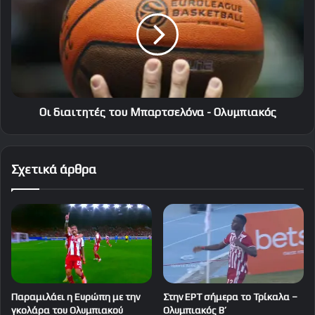
του
Μπαρτσελόνα
-
Ολυμπιακός
Οι διαιτητές του Μπαρτσελόνα - Ολυμπιακός
Σχετικά άρθρα
Παραμιλάει η Ευρώπη με την
Στην ΕΡΤ σήμερα το Τρίκαλα –
γκολάρα του Ολυμπιακού
Ολυμπιακός Β’