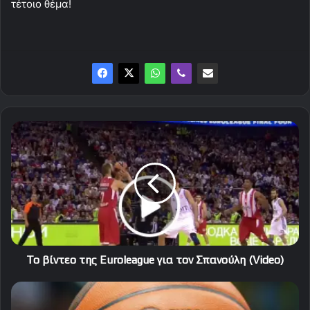
τέτοιο θέμα!
Το
βίντεο
της
Euroleague
για
τον
Σπανούλη
(Video)
Το βίντεο της Euroleague για τον Σπανούλη (Video)
Οι
διαιτητές