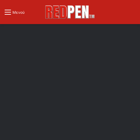
Μενού