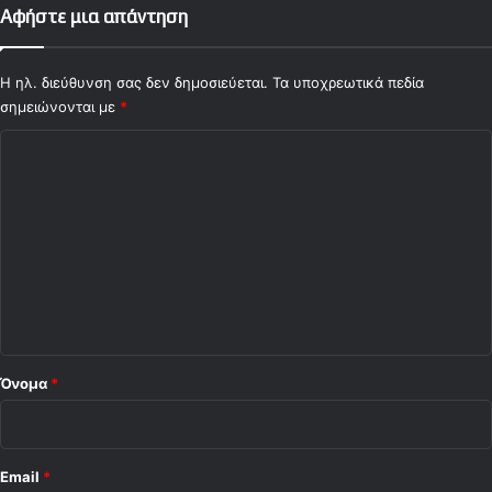
Αφήστε μια απάντηση
Η ηλ. διεύθυνση σας δεν δημοσιεύεται.
Τα υποχρεωτικά πεδία
σημειώνονται με
*
Σ
χ
ό
λ
ι
ο
*
Όνομα
*
Email
*