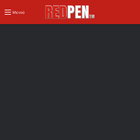
Μενού