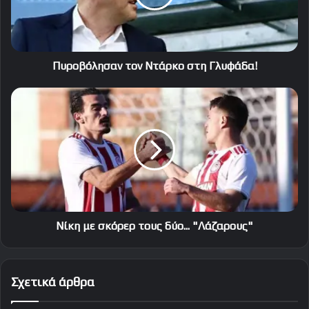
Πυροβόλησαν τον Ντάρκο στη Γλυφάδα!
Νίκη
με
σκόρερ
τους
δύο...
"Λάζαρους"
Νίκη με σκόρερ τους δύο... "Λάζαρους"
Σχετικά άρθρα