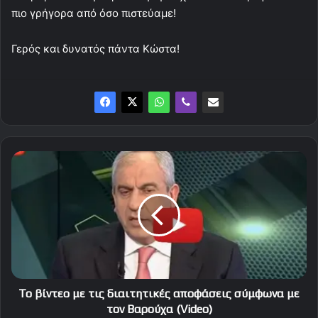
πιο γρήγορα από όσο πιστεύαμε!
Γερός και δυνατός πάντα Κώστα!
Το
βίντεο
με
τις
διαιτητικές
αποφάσεις
σύμφωνα
με
τον
Βαρούχα
Το βίντεο με τις διαιτητικές αποφάσεις σύμφωνα με
(Video)
τον Βαρούχα (Video)