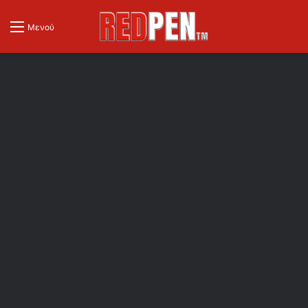
Μενού