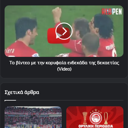
Το
βίντεο
με
την
κορυφαία
ενδεκάδα
της
δεκαετίας
(Video)
Το βίντεο με την κορυφαία ενδεκάδα της δεκαετίας
(Video)
Σχετικά άρθρα