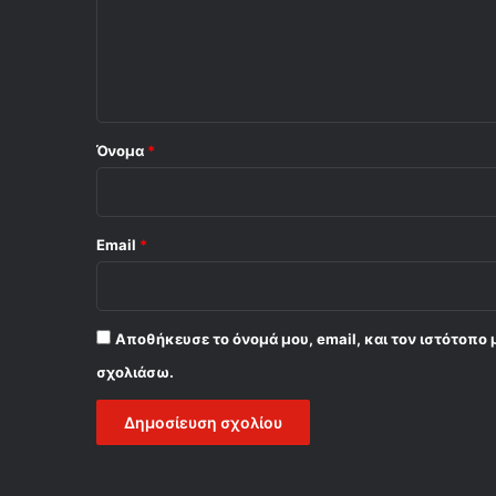
λ
ι
ο
*
Όνομα
*
Email
*
Αποθήκευσε το όνομά μου, email, και τον ιστότοπο 
σχολιάσω.