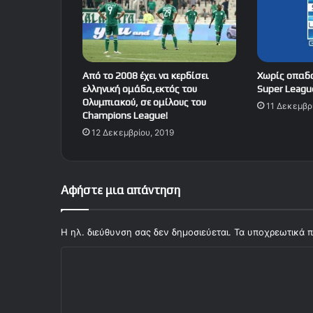
Από το 2008 έχει να κερδίσει
Χωρίς οπαδο
ελληνική ομάδα,εκτός του
Super Leagu
Ολυμπιακού, σε ομίλους του
11 Δεκεμβρ
Champions League!
12 Δεκεμβρίου, 2019
Αφήστε μια απάντηση
Η ηλ. διεύθυνση σας δεν δημοσιεύεται.
Τα υποχρεωτικά π
Σ
χ
ό