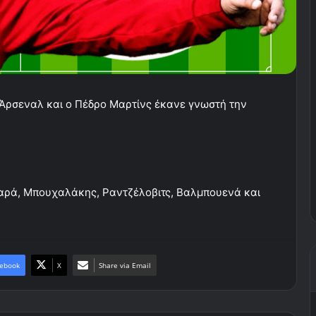
 Άρσεναλ και ο Πέδρο Μαρτίνς έκανε γνωστή την
Καμαρά, Μπουχαλάκης, Ραντζέλοβιτς, Βαλμπουενά και
ebook
X
Share via Email