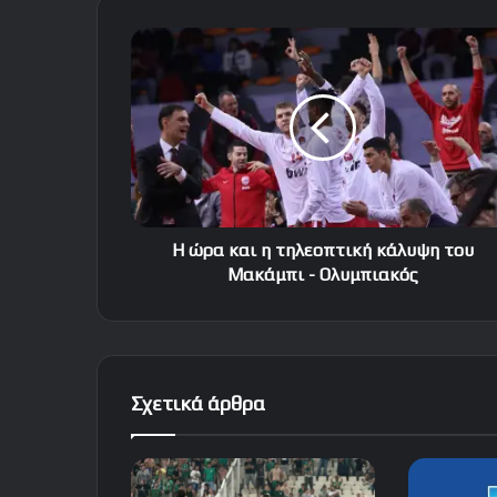
Η
ώρα
και
η
τηλεοπτική
κάλυψη
του
Μακάμπι
-
Ολυμπιακός
Η ώρα και η τηλεοπτική κάλυψη του
Μακάμπι - Ολυμπιακός
Σχετικά άρθρα