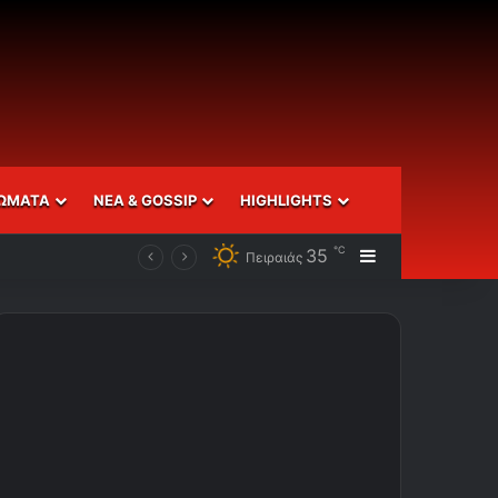
ΩΜΑΤΑ
ΝΕΑ & GOSSIP
HIGHLIGHTS
℃
35
Sidebar
Πειραιάς