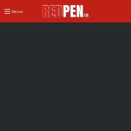
Μενού