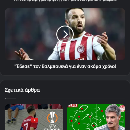
"Έδεσε"
τον
Βαλμπουενά
για
έναν
ακόμα
χρόνο!
"Έδεσε" τον Βαλμπουενά για έναν ακόμα χρόνο!
Σχετικά άρθρα