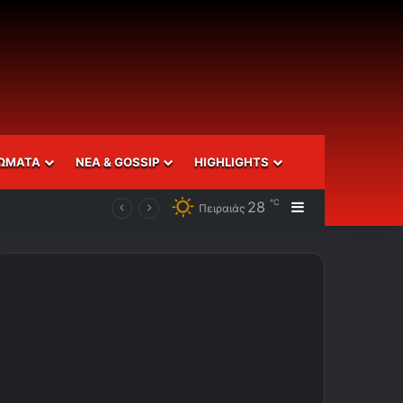
ΩΜΑΤΑ
ΝΕΑ & GOSSIP
HIGHLIGHTS
℃
28
Sidebar
Πειραιάς