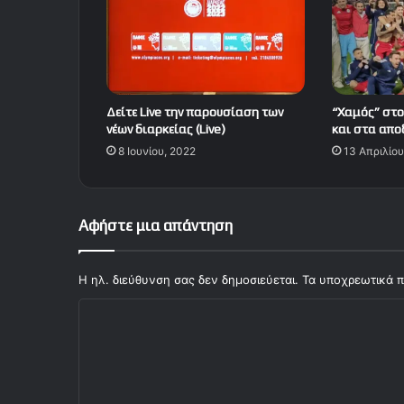
Δείτε Live την παρουσίαση των
“Χαμός” στο
νέων διαρκείας (Live)
και στα απο
8 Ιουνίου, 2022
13 Απριλίου
Αφήστε μια απάντηση
Η ηλ. διεύθυνση σας δεν δημοσιεύεται.
Τα υποχρεωτικά π
Σ
χ
ό
λ