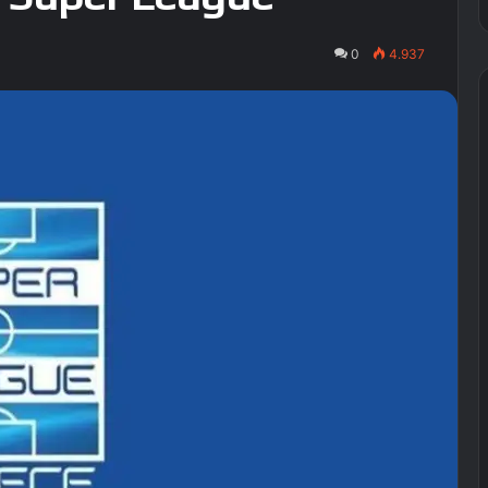
0
4.937