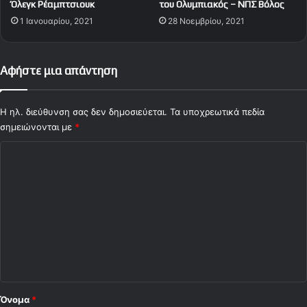
Όλεγκ Ρέαμπτσιουκ
του Ολυμπιακός – ΝΠΣ Βόλος
1 Ιανουαρίου, 2021
28 Νοεμβρίου, 2021
Αφήστε μια απάντηση
Η ηλ. διεύθυνση σας δεν δημοσιεύεται.
Τα υποχρεωτικά πεδία
σημειώνονται με
*
Σ
χ
ό
λ
ι
ο
*
Όνομα
*