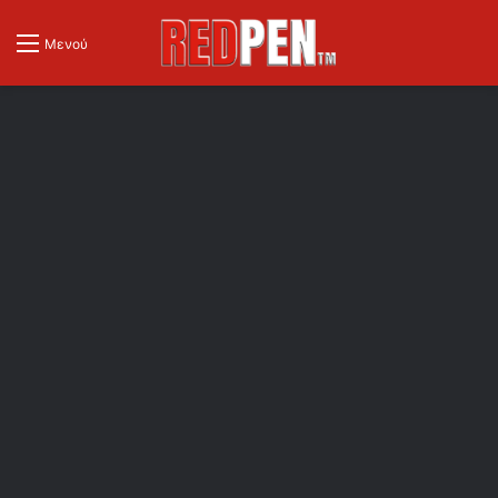
Μενού