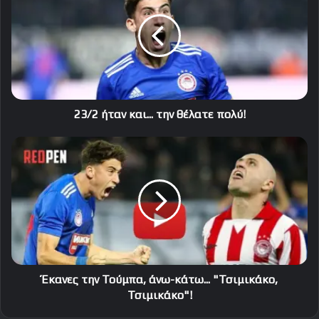
και...
την
θέλατε
πολύ!
23/2 ήταν και... την θέλατε πολύ!
Έκανες
την
Τούμπα,
άνω-
κάτω...
"Τσιμικάκο,
Τσιμικάκο"!
Έκανες την Τούμπα, άνω-κάτω... "Τσιμικάκο,
Τσιμικάκο"!