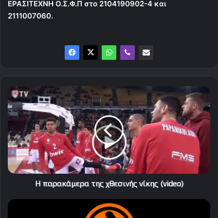
ΕΡΑΣΙΤΕΧΝΗ Ο.Σ.Φ.Π στο 2104190902-4 και
2111007060.
Η
παρακάμερα
της
χθεσινής
νίκης
(video)
Η παρακάμερα της χθεσινής νίκης (video)
Η
βαθμολογία