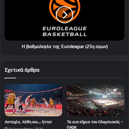
της
Euroleague
(25η
αγων)
Η βαθμολογία της Euroleague (25η αγων)
Σχετικά άρθρα
Αστοχία, λάθη και… ήττα!
Τα εισιτήρια του Ολυμπιακός –
ΠΑΟΚ
14 Δεκεμβρίου, 2024