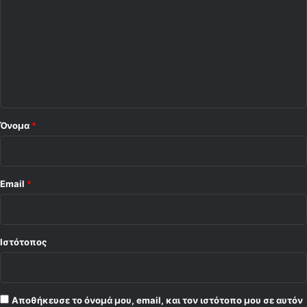
ό
λ
ι
ο
*
Όνομα
*
Email
*
Ιστότοπος
Αποθήκευσε το όνομά μου, email, και τον ιστότοπο μου σε αυτόν