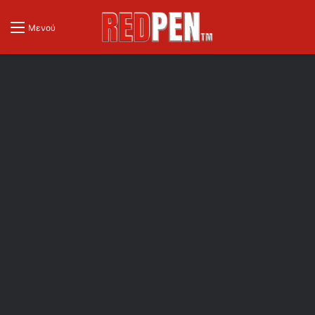
Μενού