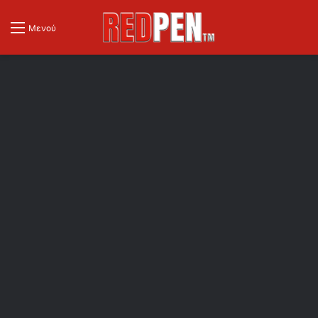
Μενού