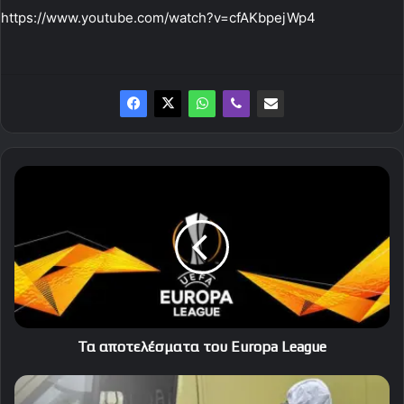
https://www.youtube.com/watch?v=cfAKbpejWp4
Τα
αποτελέσματα
του
Europa
League
Τα αποτελέσματα του Europa League
Τρεις
πλέον