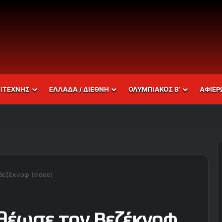
ΣΙΤΕΧΝΗΣ
ΕΛΛΑΔΑ / ΔΙΕΘΝΗ
ΟΛΥΜΠΙΑΚΟΣ Β’
ΑΦΙΕΡ
Βεζέκνοφ (video)
θέωσε τον Βεζέκνοφ