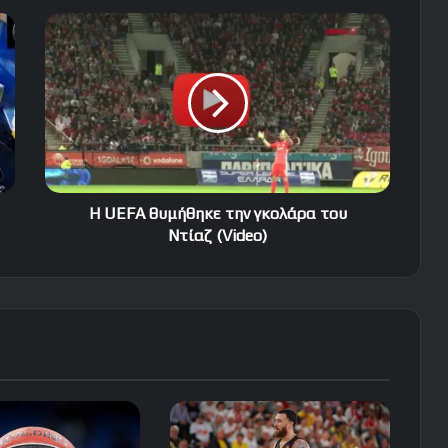
H
UEFA
θυμήθηκε
την
γκολάρα
του
Ντίαζ
(Video)
H UEFA θυμήθηκε την γκολάρα του
Ντίαζ (Video)