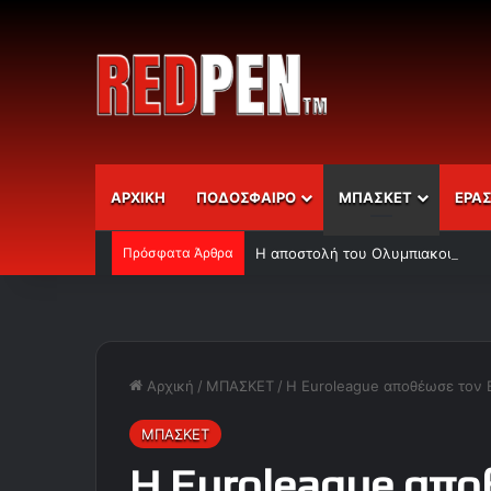
ΑΡΧΙΚΗ
ΠΟΔΟΣΦΑΙΡΟ
ΜΠΑΣΚΕΤ
ΕΡΑ
Πρόσφατα Άρθρα
Η αποστολή του Ολυμπιακού
Αρχική
/
ΜΠΑΣΚΕΤ
/
H Euroleague αποθέωσε τον 
ΜΠΑΣΚΕΤ
H Euroleague απο