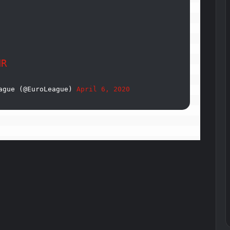
dR
ague (@EuroLeague) 
April 6, 2020