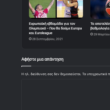
Ευρωπαϊκή εβδομάδα για τον
Τα αποτελέσ
Ολυμπιακό – Που θα δούμε Europa
βαθμολογία 
και Euroleague
29 Μαρτίου
28 Σεπτεμβρίου, 2021
Αφήστε μια απάντηση
Η ηλ. διεύθυνση σας δεν δημοσιεύεται.
Τα υποχρεωτικά π
Σ
χ
ό
λ