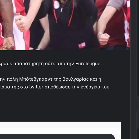
έρασε απαρατήρητη ούτε από την Euroleague.
την πόλη Μπότεβγκαρντ της Βουλγαρίας και η
σμα της στο twitter αποθέωσαε την ενέργεια του