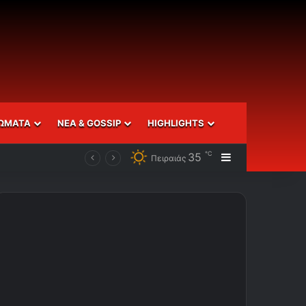
ΩΜΑΤΑ
ΝΕΑ & GOSSIP
HIGHLIGHTS
℃
35
Sidebar
Πειραιάς