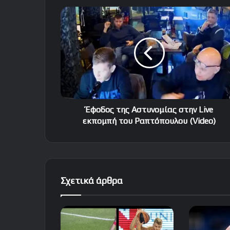
Έφοδος
της
Αστυνομίας
στην
Live
εκπομπή
του
Ραπτόπουλου
(Video)
Έφοδος της Αστυνομίας στην Live
εκπομπή του Ραπτόπουλου (Video)
Σχετικά άρθρα