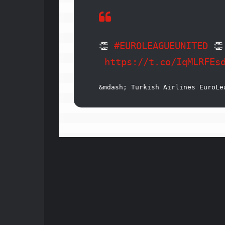
👏 
#EUROLEAGUEUNITED
 👏
https://t.co/IqMLRFEs
&mdash; Turkish Airlines EuroLe