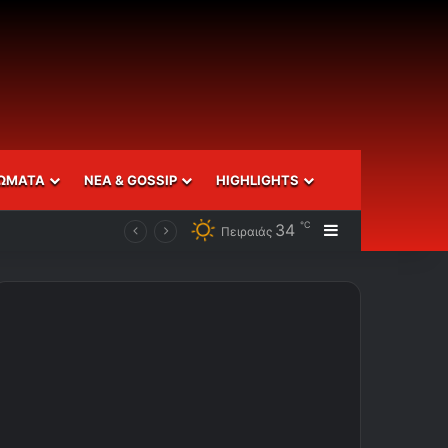
ΩΜΑΤΑ
ΝΕΑ & GOSSIP
HIGHLIGHTS
℃
34
Sidebar
Πειραιάς