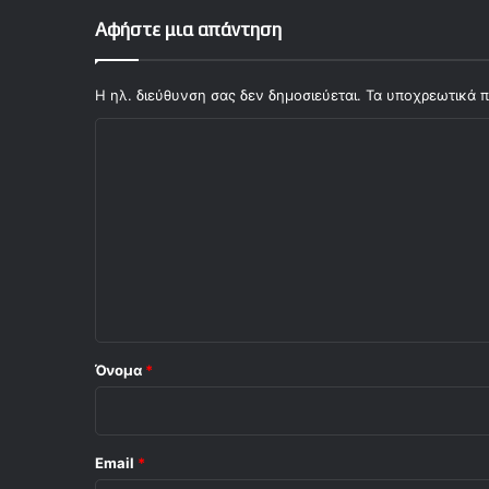
Αφήστε μια απάντηση
Η ηλ. διεύθυνση σας δεν δημοσιεύεται.
Τα υποχρεωτικά π
Σ
χ
ό
λ
ι
ο
*
Όνομα
*
Email
*