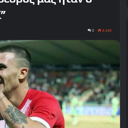
Κ”
0
4.546