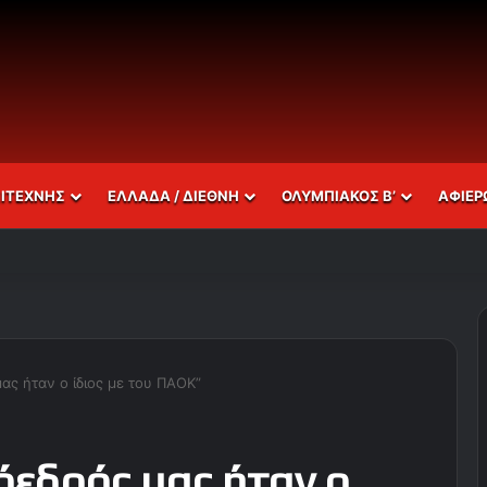
ΣΙΤΕΧΝΗΣ
ΕΛΛΑΔΑ / ΔΙΕΘΝΗ
ΟΛΥΜΠΙΑΚΟΣ Β’
ΑΦΙΕΡ
μας ήταν ο ίδιος με του ΠΑΟΚ”
όεδρός μας ήταν ο