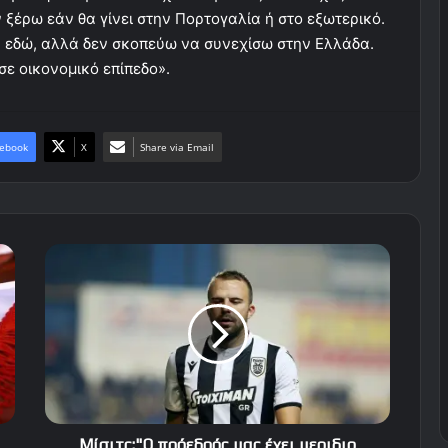
 ξέρω εάν θα γίνει στην Πορτογαλία ή στο εξωτερικό.
 εδώ, αλλά δεν σκοπεύω να συνεχίσω στην Ελλάδα.
σε οικονομικό επίπεδο».
ebook
X
Share via Email
Μίσιτς:"Ο
πρόεδρός
μας
έχει
μεριδιο
στην
ιδιοκτησία
μιας
ακόμη
ομάδας
Μίσιτς:"Ο πρόεδρός μας έχει μεριδιο