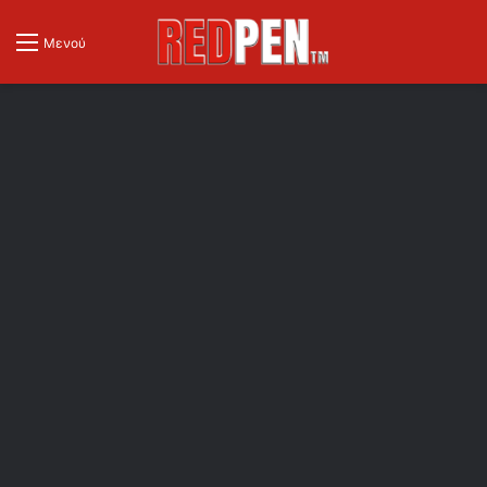
Μενού