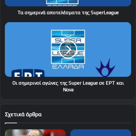
Τα σημερινά αποτελέσματα της SuperLeague
Οι
σημερινοί
αγώνες
της
Super
League
σε
ΕΡΤ
και
Nova
Οι σημερινοί αγώνες της Super League σε ΕΡΤ και
Nova
Σχετικά άρθρα