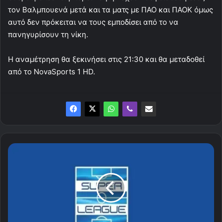
τον Βαλμπουενά μετά και τα ματς με ΠΑΟ και ΠΑΟΚ όμως
αυτό δεν πρόκειται να τους εμποδίσει από το να
πανηγυρίσουν τη νίκη.
Η αναμέτρηση θα ξεκινήσει στις 21:30 και θα μεταδοθεί
από το NovaSports 1 HD.
Τα
σημερινά
αποτελέσματα
της
SuperLeague