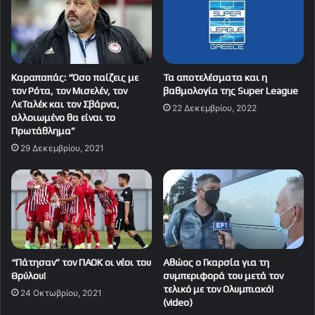
Καραπαπάς: “Όσο παίζεις με
Τα αποτελέσματα και η
τοv Ρότα, τον Μισελέν, τον
βαθμολογία της Super League
ΛεΤαλέκ και τον Σβάρνα,
22 Δεκεμβρίου, 2022
αλλοιωμένο θα είναι το
Πρωτάθλημα”
29 Δεκεμβρίου, 2021
“Πάτησαν” τον ΠΑΟΚ οι νέοι του
Αθώος ο Γκαρσία για τη
Θρύλου!
συμπεριφορά του μετά τον
τελικό με τον Ολυμπιακό!
24 Οκτωβρίου, 2021
(video)