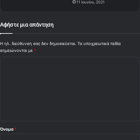
11 Ιουνίου, 2021
Αφήστε μια απάντηση
Η ηλ. διεύθυνση σας δεν δημοσιεύεται.
Τα υποχρεωτικά πεδία
σημειώνονται με
*
Σ
χ
ό
λ
ι
ο
*
Όνομα
*