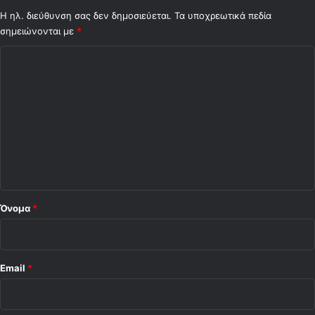
Η ηλ. διεύθυνση σας δεν δημοσιεύεται.
Τα υποχρεωτικά πεδία
σημειώνονται με
*
Σ
χ
ό
λ
ι
ο
*
Όνομα
*
Email
*