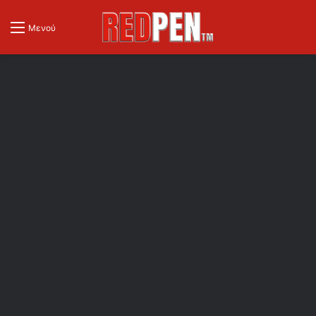
Μενού