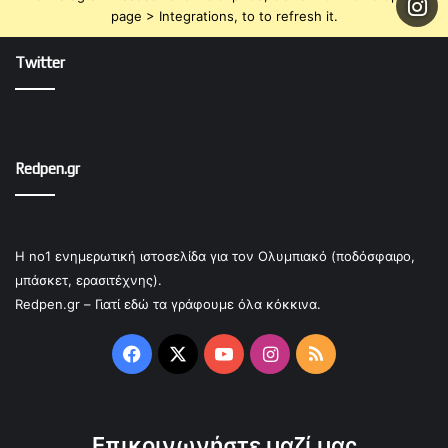
page > Integrations, to to refresh it.
Twitter
Redpen.gr
Η no1 ενημερωτική ιστοσελίδα για τον Ολυμπιακό (ποδόσφαιρο,
μπάσκετ, ερασιτέχνης).
Redpen.gr – Γιατί εδώ τα γράφουμε όλα κόκκινα.
Facebook
X
YouTube
Instagram
RSS
Επικοινωνήστε μαζί μας