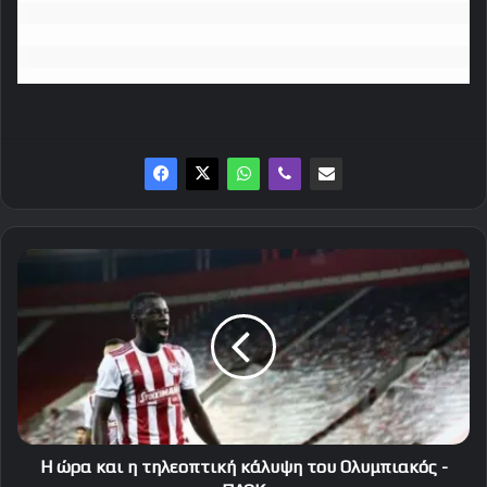
Η
ώρα
και
η
τηλεοπτική
κάλυψη
του
Ολυμπιακός
-
ΠΑΟΚ
Η ώρα και η τηλεοπτική κάλυψη του Ολυμπιακός -