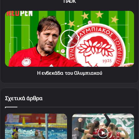
ΠΑΟΚ
Η
ενδεκάδα
του
Ολυμπιακού
Η ενδεκάδα του Ολυμπιακού
Σχετικά άρθρα