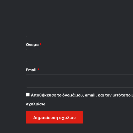
λ
ι
ο
*
Όνομα
*
Email
*
Αποθήκευσε το όνομά μου, email, και τον ιστότοπο 
σχολιάσω.