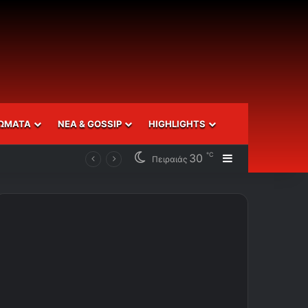
ΩΜΑΤΑ
ΝΕΑ & GOSSIP
HIGHLIGHTS
℃
30
Sidebar
Πειραιάς