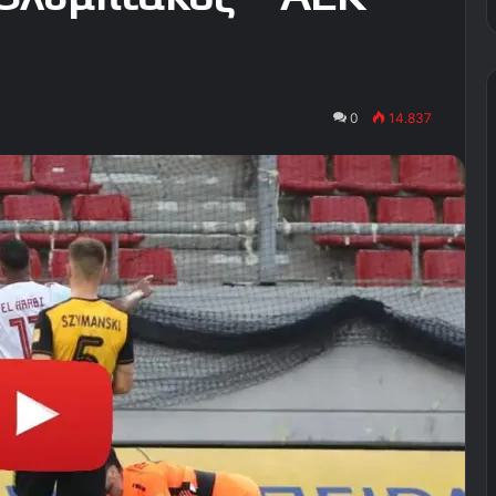
0
14.837