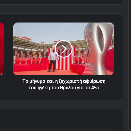
To
μήνυμα
και
η
ξεχωριστή
αφιέρωση
του
ηγέτη
του
Θρύλου
To μήνυμα και η ξεχωριστή αφιέρωση
για
του ηγέτη του Θρύλου για το 45ο
το
45ο