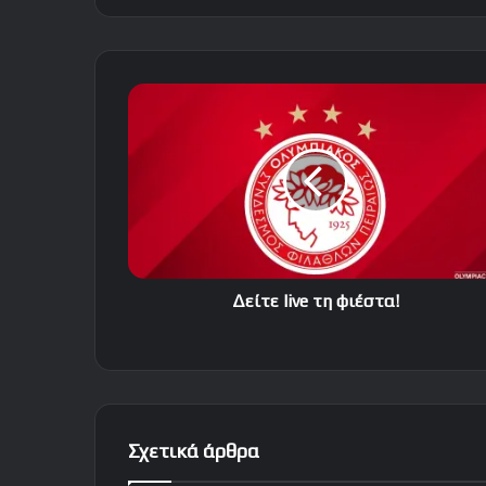
Δείτε
live
τη
φιέστα!
Δείτε live τη φιέστα!
Σχετικά άρθρα