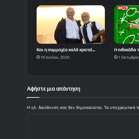
Kαι η συμμαχία καλά κρατεί…
Η ενδεκάδα 
16 Ιουλίου, 2020
1 Οκτωβρίο
Αφήστε μια απάντηση
Η ηλ. διεύθυνση σας δεν δημοσιεύεται.
Τα υποχρεωτικά π
Σ
χ
ό