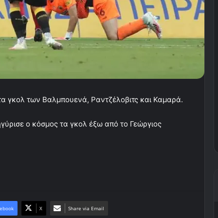
τα γκολ των Βαλμπουενά, Ραντζέλοβιτς και Καμαρά.
νηγύρισε ο κόσμος τα γκολ έξω από το Γεώργιος
ebook
X
Share via Email