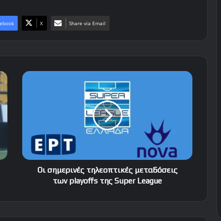
ebook
X
Share via Email
Οι
σημερινές
τηλεοπτικές
μεταδόσεις
των
playoffs
της
Super
League
Οι σημερινές τηλεοπτικές μεταδόσεις
των playoffs της Super League