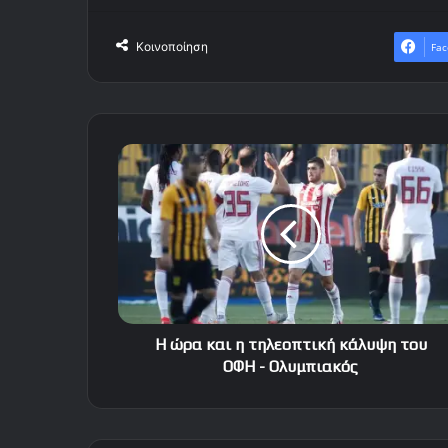
Κοινοποίηση
Fac
Η
ώρα
και
η
τηλεοπτική
κάλυψη
του
ΟΦΗ
-
Ολυμπιακός
Η ώρα και η τηλεοπτική κάλυψη του
ΟΦΗ - Ολυμπιακός