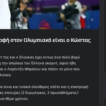
ροφή στον Ολυμπιακό είναι ο Κώστας
ετ της και ο Σλούκας έχει όντως ένα πολύ βαρύ
η την απώλεια του Έλληνα γκαρντ, αφού ήδη
αι ο Λορέντζο Μπράουν και πλέον το μόνο που
Σλούκα.
α είναι και τυπικά ελεύθερος οπότε και η επιστροφή
ες επιτυχίες (2 Ευρωλίγκες, 2 πρωταθλήματα,1
ναι θέμα χρόνου.