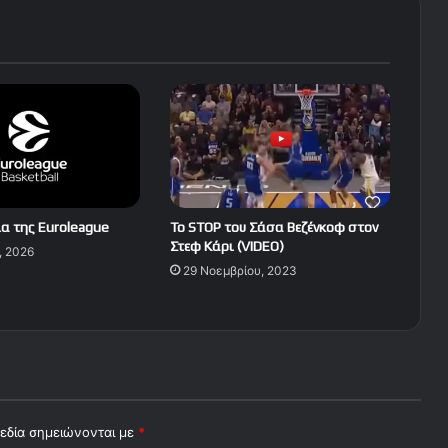
α της Euroleague
Το STOP του Σάσα Βεζένκοφ στον
Στεφ Κάρι (VIDEO)
, 2026
29 Νοεμβρίου, 2023
εδία σημειώνονται με
*