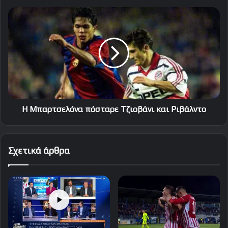
H
Μπαρτσελόνα
πόσταρε
Τζιοβάνι
και
Ριβάλντο
H Μπαρτσελόνα πόσταρε Τζιοβάνι και Ριβάλντο
Σχετικά άρθρα