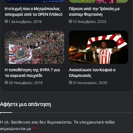
H στιγμή που ο Μητρόπουλος
Πέρασε από την Τρίπολη με
αποχωρεί από το OPEN (Video)
σούπερ Φορτούνη
1 Δεκεμβρίου, 2019
12 Νοεμβρίου, 2023
H τοποθέτηση της ΘΥΡΑ 7 για
Ανακοίνωσε τον Καφού ο
το αυριανό παιχνίδι
Ολυμπιακός
30 Νοεμβρίου, 2019
31 Ιανουαρίου, 2020
Αφήστε μια απάντηση
Η ηλ. διεύθυνση σας δεν δημοσιεύεται.
Τα υποχρεωτικά πεδία
σημειώνονται με
*