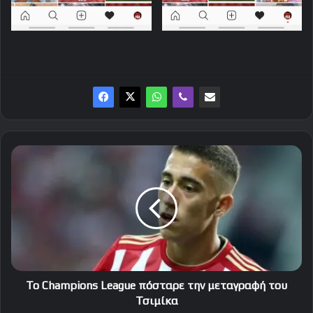
Το
Champions
League
πόσταρε
την
μεταγραφή
του
Τσιμίκα
Το Champions League πόσταρε την μεταγραφή του
Τσιμίκα