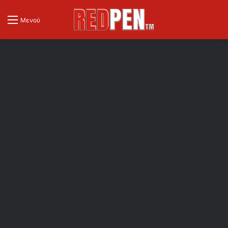
Μενού