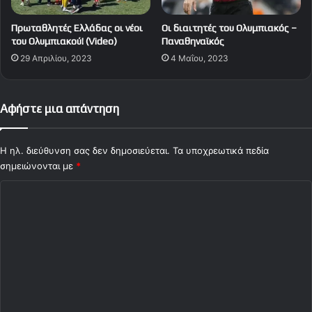
Πρωταθλητές Ελλάδας οι νέοι
Οι διαιτητές του Ολυμπιακός –
του Ολυμπιακού! (Video)
Παναθηναϊκός
29 Απριλίου, 2023
4 Μαΐου, 2023
Αφήστε μια απάντηση
Η ηλ. διεύθυνση σας δεν δημοσιεύεται.
Τα υποχρεωτικά πεδία
σημειώνονται με
*
Σ
χ
ό
λ
ι
ο