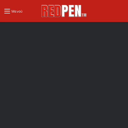
Μενού