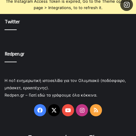
The Instagram Access Token is expired, Go to the Theme options
page > Integrations, to to refresh it.
Twitter
Redpen.gr
Η no1 ενημερωτική ιστοσελίδα για τον Ολυμπιακό (ποδόσφαιρο,
μπάσκετ, ερασιτέχνης).
Redpen.gr – Γιατί εδώ τα γράφουμε όλα κόκκινα.
Facebook
X
YouTube
Instagram
RSS