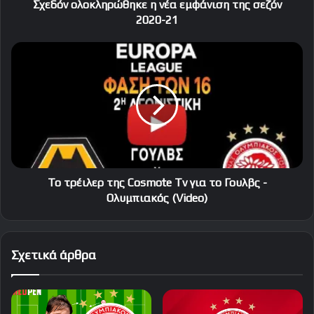
Σχεδόν ολοκληρώθηκε η νέα εμφάνιση της σεζόν
2020-21
Το
τρέιλερ
της
Cosmote
Tv
για
το
Γουλβς
-
Ολυμπιακός
Το τρέιλερ της Cosmote Tv για το Γουλβς -
(Video)
Ολυμπιακός (Video)
Σχετικά άρθρα