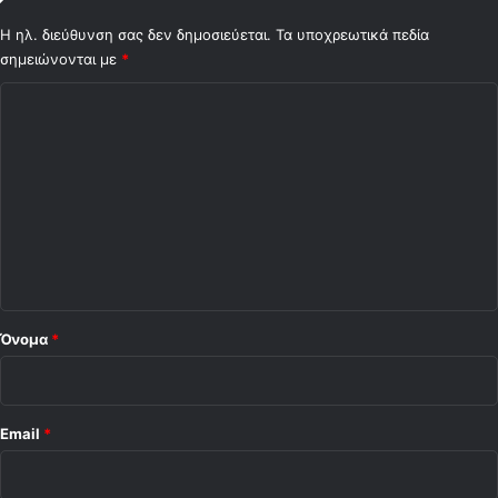
Η ηλ. διεύθυνση σας δεν δημοσιεύεται.
Τα υποχρεωτικά πεδία
σημειώνονται με
*
Σ
χ
ό
λ
ι
ο
*
Όνομα
*
Email
*