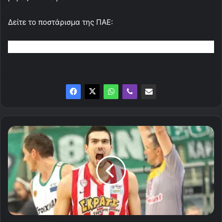
Δείτε το ποστάρισμα της ΠΑΕ:
Σχεδόν
ολοκληρώθηκε
η
νέα
εμφάνιση
της
σεζόν
2020-
21