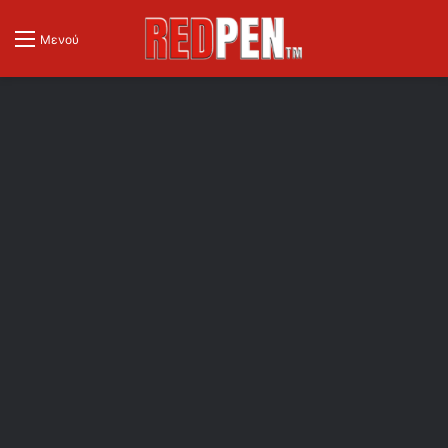
Μενού