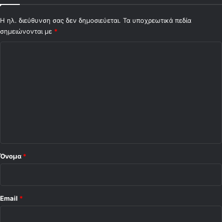
Η ηλ. διεύθυνση σας δεν δημοσιεύεται.
Τα υποχρεωτικά πεδία
σημειώνονται με
*
Σ
χ
ό
λ
ι
ο
*
Όνομα
*
Email
*