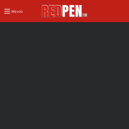
Μενού