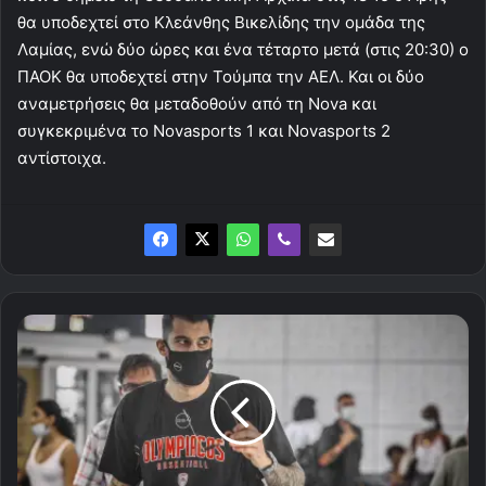
θα υποδεχτεί στο Κλεάνθης Βικελίδης την ομάδα της
Λαμίας, ενώ δύο ώρες και ένα τέταρτο μετά (στις 20:30) ο
ΠΑΟΚ θα υποδεχτεί στην Τούμπα την ΑΕΛ. Και οι δύο
αναμετρήσεις θα μεταδοθούν από τη Nova και
συγκεκριμένα το Novasports 1 και Novasports 2
αντίστοιχα.
Με
προορισμό
το
τουρνουά
στη
Βαλένθια