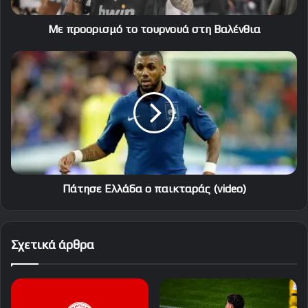
Με προορισμό το τουρνουά στη Βαλένθια
Πάτησε
Ελλάδα
ο
παικταράς
(video)
Πάτησε Ελλάδα ο παικταράς (video)
Σχετικά άρθρα