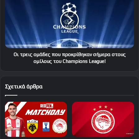
τρεις
ομάδες
που
προκρίθηκαν
σήμερα
στους
ομίλους
του
Champions
Οι τρεις ομάδες που προκρίθηκαν σήμερα στους
League!
ομίλους του Champions League!
Σχετικά άρθρα