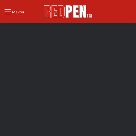
Μενού