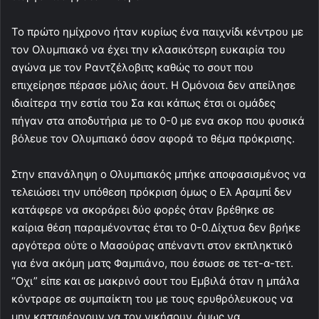
Το πρώτο ημίχρονο ήταν κυρίως ένα παιχνίδι κέντρου με
τον Ολυμπιακό να έχει την κλασικότερη ευκαιρία του
αγώνα με τον Ραντζέλοβιτς καθώς το σουτ που
επιχείρησε πέρασε μόλις άουτ. Η Ομόνοια δεν απείλησε
ιδιαίτερα την εστία του Σα και κάπως έτσι οι ομάδες
πήγαν στα αποδυτήρια με το 0-0 με ενα σκορ που φυσικά
βόλευε τον Ολυμπιακό όσον αφορά το θέμα πρόκρισης.
Στην επανάληψη ο Ολυμπιακός μπήκε αποφασισμένος να
τελειώσει την υπόθεση πρόκριση όμως ο Ελ Αραμπί δεν
κατάφερε να σκοράρει δύο φορές όταν βρέθηκε σε
καίρια θέση παραμένοντας έτσι το 0-0.Δίχτυα δεν βρήκε
αργότερα ούτε ο Μασούρας απέναντι στον εκπληκτικό
για ένα ακόμη ματς Φαμπιάνο, που έσωσε σε τετ-α-τετ.
“Οχι” είπε και σε μακρινό σουτ του Εμβιλά όταν η μπάλα
κόντραρε σε συμπαίκτη του με τους ερυθρόλευκους να
μην καταφέρνουν να τον νικήσουν, όμως να