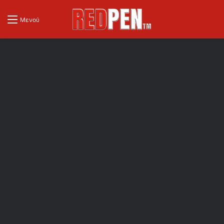
Μενού