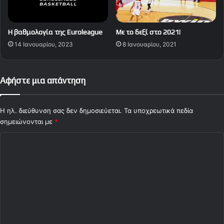
Η βαθμολογία της Euroleague
Με το δεξί στο 2021!
14 Ιανουαρίου, 2023
8 Ιανουαρίου, 2021
Αφήστε μια απάντηση
Η ηλ. διεύθυνση σας δεν δημοσιεύεται.
Τα υποχρεωτικά πεδία
σημειώνονται με
*
Σ
χ
ό
λ
ι
ο