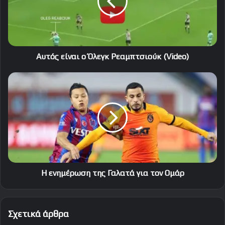
Ρεαμπτσιούκ
(Video)
Αυτός είναι ο Όλεγκ Ρεαμπτσιούκ (Video)
Η
ενημέρωση
της
Γαλατά
για
τον
Ομάρ
Η ενημέρωση της Γαλατά για τον Ομάρ
Σχετικά άρθρα