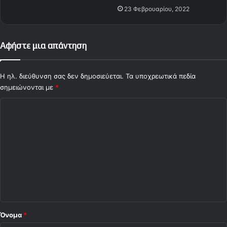
23 Φεβρουαρίου, 2022
Αφήστε μια απάντηση
Η ηλ. διεύθυνση σας δεν δημοσιεύεται.
Τα υποχρεωτικά πεδία
σημειώνονται με
*
Σ
χ
ό
λ
ι
ο
*
Όνομα
*