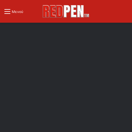
Μενού