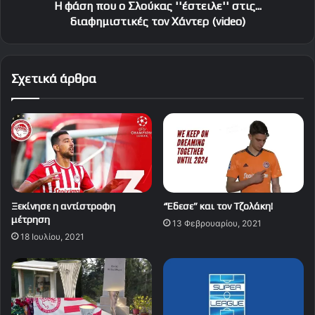
Χάντερ
Η φάση που ο Σλούκας ''έστειλε'' στις...
(video)
διαφημιστικές τον Χάντερ (video)
Σχετικά άρθρα
Ξεκίνησε η αντίστροφη
“Έδεσε” και τον Τζολάκη!
μέτρηση
13 Φεβρουαρίου, 2021
18 Ιουλίου, 2021