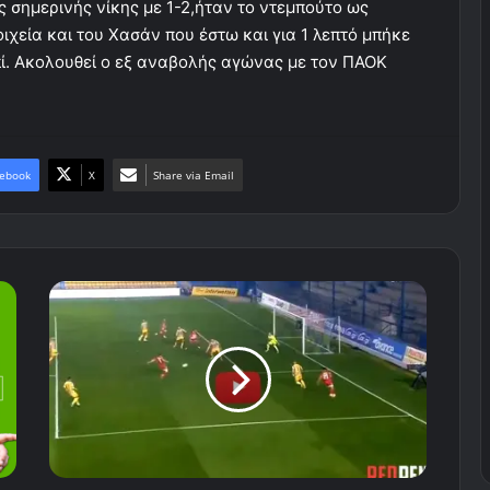
 σημερινής νίκης με 1-2,ήταν το ντεμπούτο ως
ιχεία και του Χασάν που έστω και για 1 λεπτό μπήκε
πί. Ακολουθεί ο εξ αναβολής αγώνας με τον ΠΑΟΚ
ebook
X
Share via Email
Τα
highlights
του
Παναιτωλικός
-
Ολυμπιακός
1-
2
(Video)