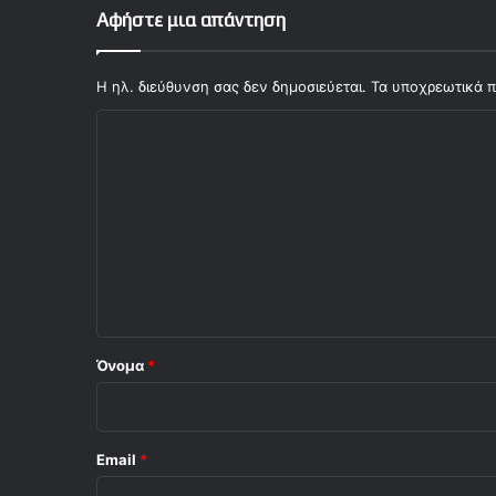
Αφήστε μια απάντηση
Η ηλ. διεύθυνση σας δεν δημοσιεύεται.
Τα υποχρεωτικά π
Σ
χ
ό
λ
ι
ο
*
Όνομα
*
Email
*