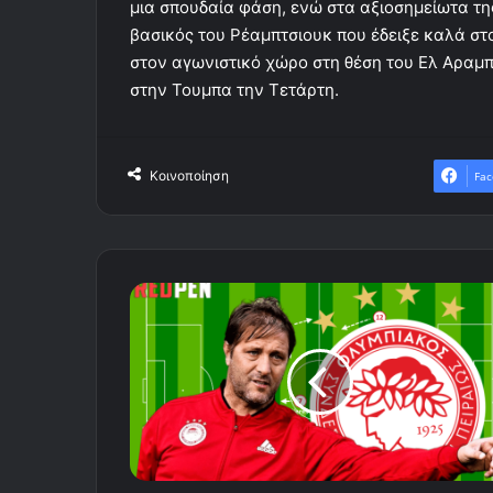
μια σπουδαία φάση, ενώ στα αξιοσημείωτα της
βασικός του Ρέαμπτσιουκ που έδειξε καλά στο
στον αγωνιστικό χώρο στη θέση του Ελ Αραμ
στην Τουμπα την Τετάρτη.
Κοινοποίηση
Fac
Η
ενδεκάδα
του
Ολυμπιακού