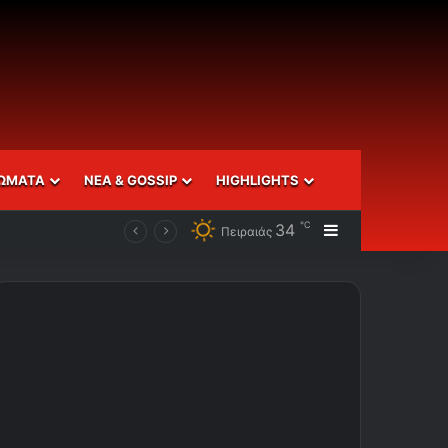
ΩΜΑΤΑ
ΝΕΑ & GOSSIP
HIGHLIGHTS
℃
34
Sidebar
Πειραιάς